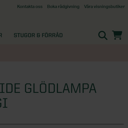
Våra visningsbutiker
Kontakta oss
Boka rådgivning
Alla butiker
Interaktiv visningsbutik
Göteborg
R
STUGOR & FÖRRÅD
Helsingborg
Stockholm, Tullinge
Örebro
IDE GLÖDLAMPA
GI