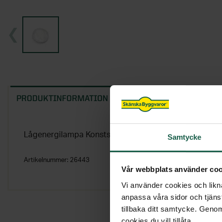
PRODUKTINFORMATION
EGENSKAPER
Lågenergilampa Konstsmide Gx53 230V 9W 2700k är en
Samtycke
Artikelnummer:
26443
Vår webbplats använder coo
Vi använder cookies och likna
anpassa våra sidor och tjänst
tillbaka ditt samtycke. Genom
cookies du vill tillåta.