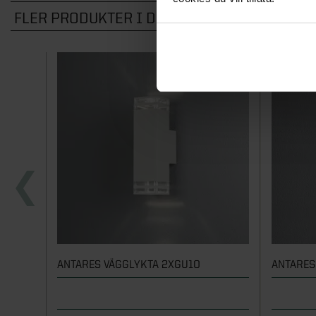
FLER PRODUKTER I DENNA KATEGORI
ANTARES VÄGGLYKTA 2XGU10
ANTARES