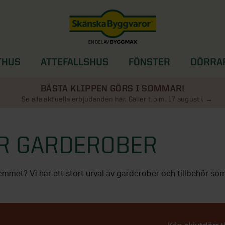
THUS
ATTEFALLSHUS
FÖNSTER
DÖRRA
SOLSKYDD
BÄSTA KLIPPEN GÖRS I SOMMAR!
Se alla aktuella erbjudanden här. Gäller t.o.m. 17 augusti.
R GARDEROBER
LLBEHÖR FÖR ALLA BEHOV
rätt tillbehör och anpassa den efter just dina behov. Smart 