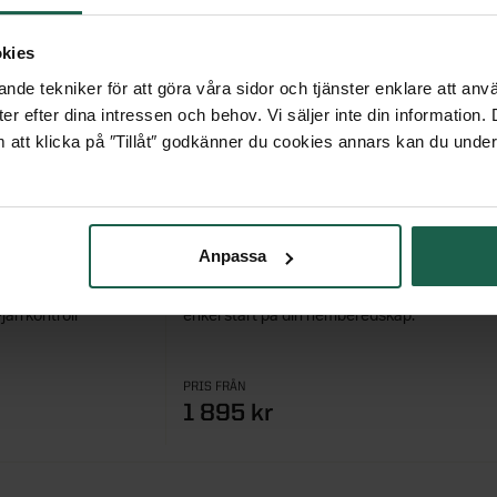
kies
nde tekniker för att göra våra sidor och tjänster enklare att anv
er efter dina intressen och behov. Vi säljer inte din information
 att klicka på ″Tillåt″ godkänner du cookies annars kan du under
BEREDSKAPSLÅDA
RÄTT BEREDSKAP FÖR DITT HEM
Anpassa
p som ger ett
Beredskapslåda i flera storlekar för hem och b
Fjärrkontroll
enkel start på din hemberedskap.
PRIS FRÅN
1 895 kr