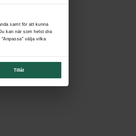
ända samt för att kunna
. Du kan när som helst dra
 ″Anpassa″ välja vilka
Tillåt
il. En