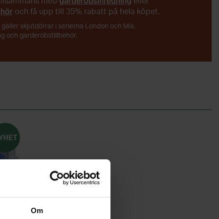
garderobsinredning
illsammans med
eller
belysning är
ehör
och få upp till 35% rabatt på hela köpet.
t i att
äller skjutdörrar i serierna London och Mix,
r saker i
g och garderobstillbehör.
 givetvis
ler lådor
byxhållare,
tet. Anpassa
 ALLA BEHOV
aror bjuder
Om