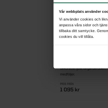
Vår webbplats använder coo
Vi använder cookies och likna
anpassa våra sidor och tjänst
tillbaka ditt samtycke. Genom
LEDBELYSNING
cookies du vill tillåta.
STIL/MIX
Praktiskt kit med dimbar led-tej
dekorativt ljust till garderoben. 
medföljer.
PRIS FRÅN
1 095 kr