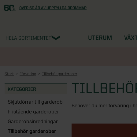
ÖVER 60 ÅR AV UPPFYLLDA DRÖMMAR
UTERUM
VÄX
HELA SORTIMENTET
Start
Förvaring
Tillbehör garderober
TILLBEHÖ
KATEGORIER
Skjutdörrar till garderob
Fristående garderober
GARDEROB - TI
Garderobsinredningar
Tillbehör garderober
Skräddarsy din garderob med 