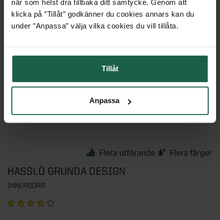
när som helst dra tillbaka ditt samtycke. Genom att
klicka på ″Tillåt″ godkänner du cookies annars kan du
under ″Anpassa″ välja vilka cookies du vill tillåta.
Tillåt
Anpassa
Flera utförande
Flera färger
HASSLÖ GRUNDA DESIGN
INNERDÖRR