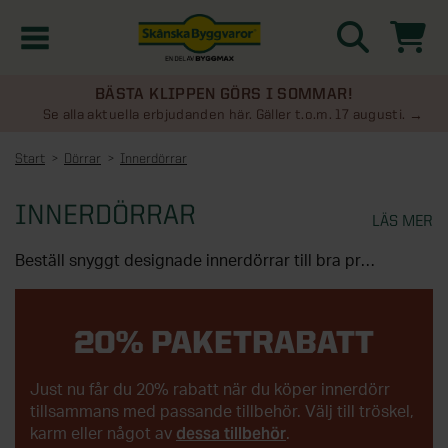
BÄSTA KLIPPEN GÖRS I SOMMAR!
Kampanjer
Se alla aktuella erbjudanden här. Gäller t.o.m. 17 augusti.
Start
Dörrar
Innerdörrar
Nyheter
INNERDÖRRAR
LÄS MER
Kontakta oss
Beställ snyggt designade innerdörrar till bra priser. Här hittar du innerdörrar och material som låter dig genomföra ditt projekt smidigt och enkelt och få ett riktigt snyggt resultat.
Uterum
KATEGORIER
VALET AV INNERDÖRRAR ÄR
VIKTIGT
20% PAKETRABATT
Översikt - Kontakta oss
Växthus
KATEGORIER
Sätt en personlig prägel på ditt hem med en
Vanliga frågor & svar
Just nu får du 20% rabatt när du köper innerdörr
snygg innerdörr. Valet gör större skillnad än vad
Översikt - Uterum
Attefallshus
tillsammans med passande tillbehör. Välj till tröskel,
KATEGORIER
man kanske tänker på. Att byta ut dina dörrar
dessa tillbehör
karm eller något av
.
SE ÄVEN
Uterumspaket