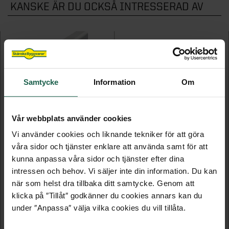
KANSKE ÄR DU OCKSÅ INTRESSERAD AV
Samtycke
Information
Om
Vår webbplats använder cookies
Vi använder cookies och liknande tekniker för att göra
FODERSET VIT
HANDTAG
våra sidor och tjänster enklare att använda samt för att
kunna anpassa våra sidor och tjänster efter dina
till innerdörr
Dörrhandtag B236 Rostfritt stål
intressen och behov. Vi säljer inte din information. Du kan
när som helst dra tillbaka ditt samtycke. Genom att
229 kr
289 kr
klicka på ″Tillåt″ godkänner du cookies annars kan du
under ″Anpassa″ välja vilka cookies du vill tillåta.
LÄGG TILL
LÄGG TILL