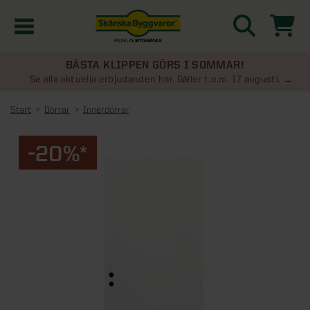
BÄSTA KLIPPEN GÖRS I SOMMAR!
Kampanjer
Se alla aktuella erbjudanden här. Gäller t.o.m. 17 augusti.
Start
Dörrar
Innerdörrar
Nyheter
-20%*
Kontakta oss
Uterum
KATEGORIER
Översikt - Kontakta oss
Växthus
KATEGORIER
Vanliga frågor & svar
Översikt - Uterum
Attefallshus
KATEGORIER
SE ÄVEN
Uterumspaket