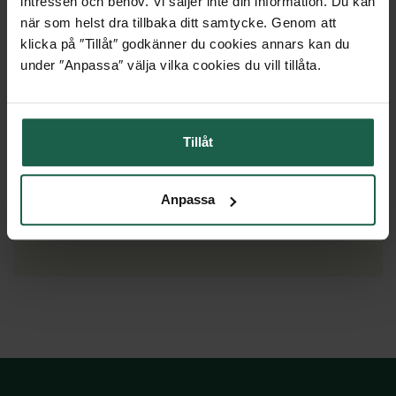
KUNDERS EGNA FOTON
intressen och behov. Vi säljer inte din information. Du kan
när som helst dra tillbaka ditt samtycke. Genom att
Låt dig inspireras av andra
klicka på ″Tillåt″ godkänner du cookies annars kan du
under ″Anpassa″ välja vilka cookies du vill tillåta.
Tillåt
Anpassa