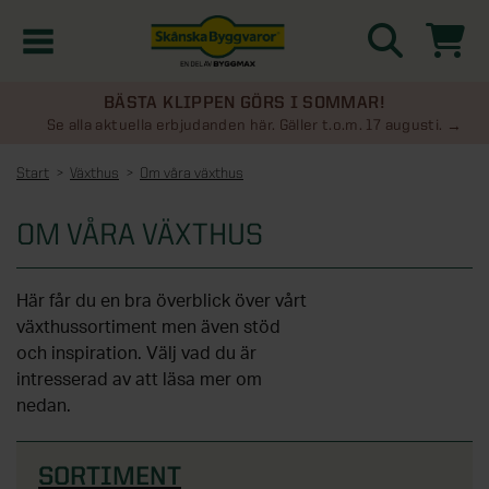
BÄSTA KLIPPEN GÖRS I SOMMAR!
Kampanjer
Se alla aktuella erbjudanden här. Gäller t.o.m. 17 augusti.
Start
Växthus
Om våra växthus
Nyheter
OM VÅRA VÄXTHUS
Kontakta oss
Här får du en bra överblick över vårt
Uterum
KATEGORIER
växthussortiment men även stöd
och inspiration. Välj vad du är
Översikt - Kontakta oss
Växthus
intresserad av att läsa mer om
KATEGORIER
nedan.
Vanliga frågor & svar
Översikt - Uterum
Attefallshus
KATEGORIER
SORTIMENT
SE ÄVEN
Uterumspaket