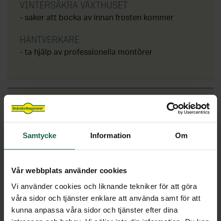
VINTERSÄKRA VÄXTHUSET
- saker att bocka av innan frosten kommer
HANTVERKARE
- ta hjälp av professionella montörer
INSPIRATION
LÄS OM ANDRAS RESA TILL SITT
Samtycke
Information
Om
DRÖMVÄXTHUS
Reportage och inspiration
Vår webbplats använder cookies
DRÖMHEMMET - VÅR BLOGG
Vi använder cookies och liknande tekniker för att göra
våra sidor och tjänster enklare att använda samt för att
Inpspirerande blogginlägg
kunna anpassa våra sidor och tjänster efter dina