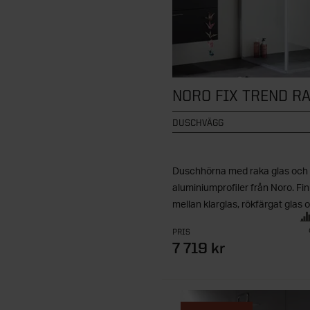
NORO FIX TREND R
DUSCHVÄGG
Duschhörna med raka glas och
aluminiumprofiler från Noro. Finn
mellan klarglas, rökfärgat glas o
PRIS
7 719 kr