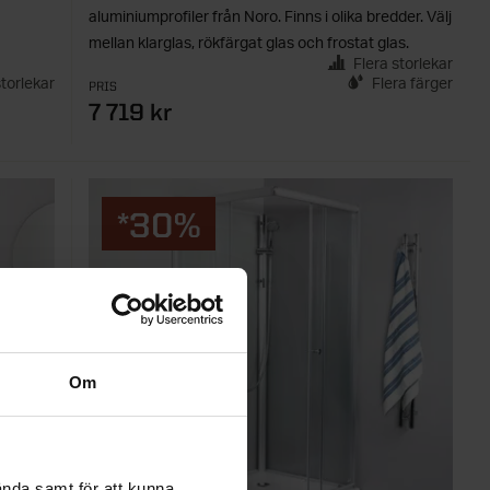
aluminiumprofiler från Noro. Finns i olika bredder. Välj
mellan klarglas, rökfärgat glas och frostat glas.
Flera storlekar
storlekar
Flera färger
PRIS
7 719 kr
*30%
Om
ända samt för att kunna