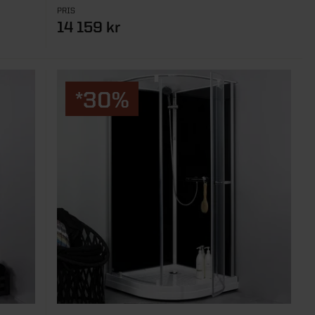
PRIS
14 159 kr
*30%