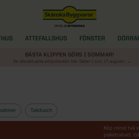
THUS
ATTEFALLSHUS
FÖNSTER
DÖRRA
SOLSKYDD
BÄSTA KLIPPEN GÖRS I SOMMAR!
Se alla aktuella erbjudanden här. Gäller t.o.m. 17 augusti.
kabiner
Takdusch
Köp minst två v
paketrabatt. G