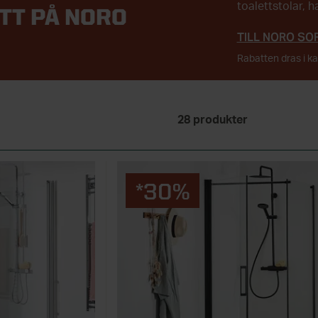
toalettstolar, 
TT PÅ NORO
TILL NORO SO
Rabatten dras i k
28
produkter
*30%