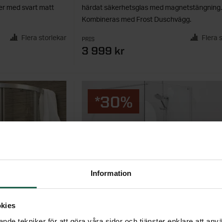
er med svart matt
härdat säkerhetsglas med magnetstängning.
Kombineras med Frost Duschvägg.
Flera storlekar
Flera 
PRIS
3 999 kr
*30%
Information
kies
nde tekniker för att göra våra sidor och tjänster enklare att anv