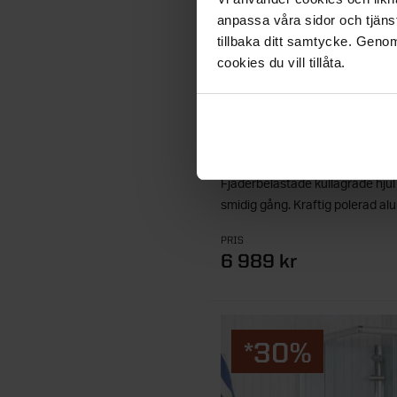
anpassa våra sidor och tjänst
tillbaka ditt samtycke. Genom
NORO SNOW
cookies du vill tillåta.
DUSCHHÖRN
Elegant duschhörna med 6 mm 
Fjäderbelastade kullagrade hjul
smidig gång. Kraftig polerad alu
matt finish.
PRIS
6 989 kr
*30%