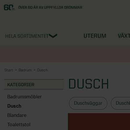
ÖVER 60 ÅR AV UPPFYLLDA DRÖMMAR
UTERUM
VÄX
HELA SORTIMENTET
Start
Badrum
Dusch
DUSCH
KATEGORIER
Badrumsmöbler
Duschväggar
Dusch
Dusch
Blandare
Toalettstol