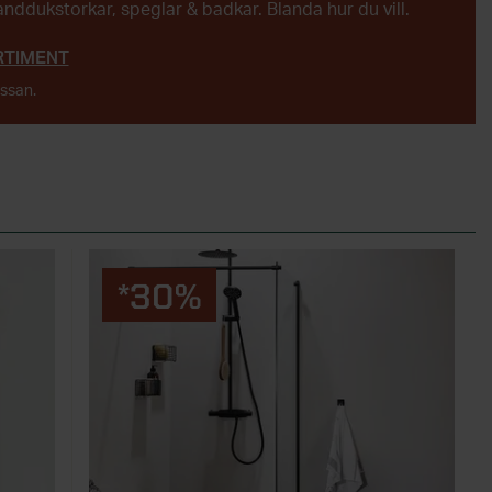
handdukstorkar, speglar & badkar. Blanda hur du vill.
RTIMENT
assan.
*30%