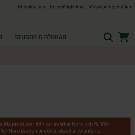
Våra visningsbutiker
Kontakta oss
Boka rådgivning
Alla butiker
Interaktiv visningsbutik
Göteborg
R
STUGOR & FÖRRÅD
Helsingborg
Stockholm, Tullinge
Örebro
alfria produkter från varumärket Noro och få 30%
äller Noro badrumsmöbler, duschar, blandare,