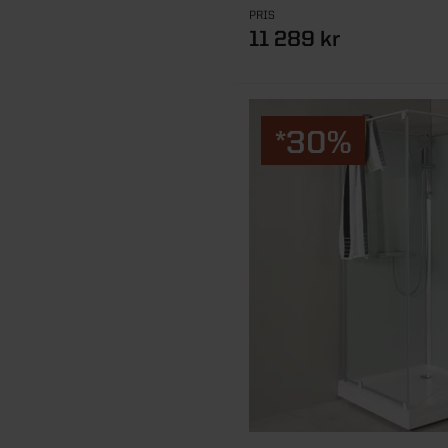
PRIS
11 289 kr
*30%