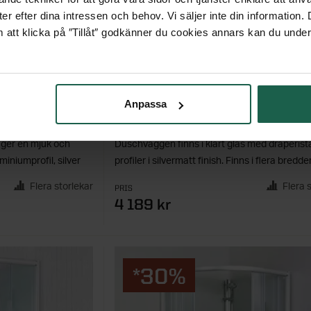
er efter dina intressen och behov. Vi säljer inte din information
 att klicka på ″Tillåt″ godkänner du cookies annars kan du under
NORO FROST
DUSCHVÄGG MED KLARGLAS
Anpassa
säkerhetsglas.
Frost är en serie raka och eleganta duschväg
 ger en mjuk och
Duschväggen finns i klart glas med draperis
miniumprofil, silver
profiler i silvermatt finish. Finns i flera bredder
Flera storlekar
Flera 
PRIS
4 189 kr
*30%