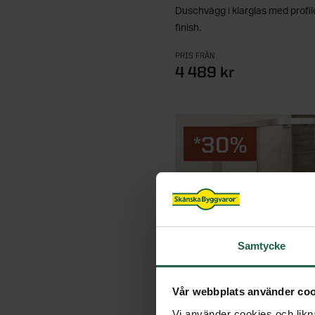
Duschvägg i klarglas med profil
finish.
PRIS FRÅN
4 489 kr
*30%
Samtycke
Vår webbplats använder coo
Vi använder cookies och likna