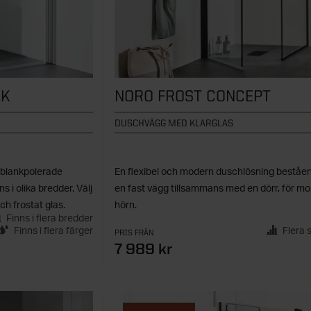
AK
NORO FROST CONCEPT
DUSCHVÄGG MED KLARGLAS
 blankpolerade
En flexibel och modern duschlösning beståe
s i olika bredder. Välj
en fast vägg tillsammans med en dörr, för mon
ch frostat glas.
hörn.
Finns i flera bredder
Finns i flera färger
Flera 
PRIS FRÅN
7 989 kr