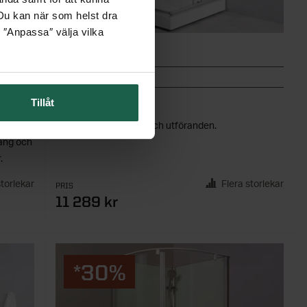
. Du kan när som helst dra
 ″Anpassa″ välja vilka
NORO LAKE
DUSCHKABIN RAK
Tillåt
gar.
Finns i flera storlekar och utföranden.
tång och
.
storlekar
Flera storlekar
PRIS
11 289 kr
*30%