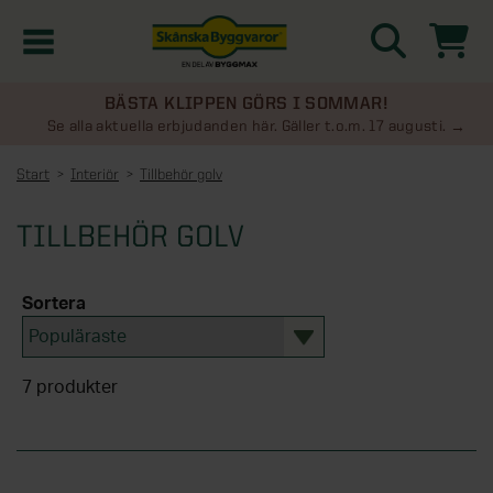
BÄSTA KLIPPEN GÖRS I SOMMAR!
Kampanjer
Se alla aktuella erbjudanden här. Gäller t.o.m. 17 augusti.
Start
Interiör
Tillbehör golv
Nyheter
TILLBEHÖR GOLV
Kontakta oss
Sortera
Uterum
KATEGORIER
Översikt - Kontakta oss
Växthus
7
produkter
KATEGORIER
Vanliga frågor & svar
Översikt - Uterum
Attefallshus
KATEGORIER
SE ÄVEN
Uterumspaket