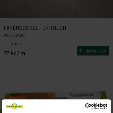
FANÉRSOCKEL - EK TOUCH
P61 / 90 MM
PRISEXEMPEL
Till produkten
77 kr / m