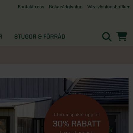
Våra visningsbutiker
Kontakta oss
Boka rådgivning
Alla butiker
Interaktiv visningsbutik
Göteborg
R
STUGOR & FÖRRÅD
Helsingborg
Stockholm, Tullinge
Örebro
Uterumspaket upp till
30% RABATT
t.o.m. 17 augusti