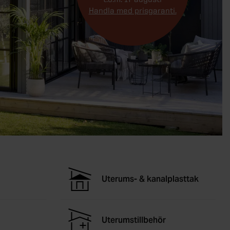
Handla med prisgaranti.
Uterums- & kanalplasttak
Uterumstillbehör