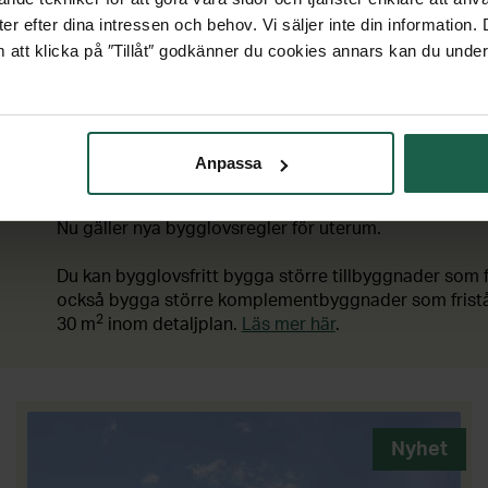
Det ska vara lätt att kö
er efter dina intressen och behov. Vi säljer inte din information
vårt enkla onlineverktyg
 att klicka på ″Tillåt″ godkänner du cookies annars kan du under
DIN UTERUMSDRÖ
Anpassa
Nu gäller nya bygglovsregler för uterum.
Du kan bygglovsfritt bygga större tillbyggnader som
också bygga större komplementbyggnader som fristå
2
30 m
inom detaljplan.
Läs mer här
.
Nyhet