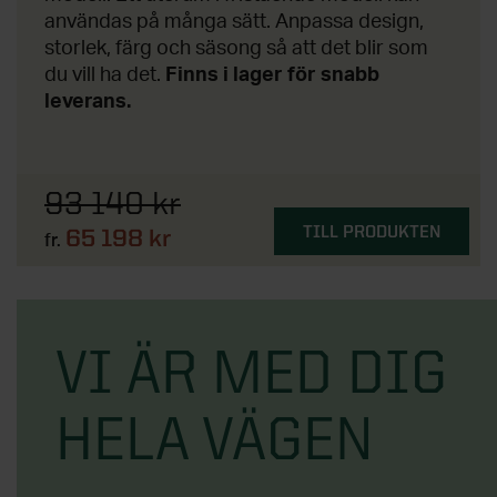
användas på många sätt. Anpassa design,
storlek, färg och säsong så att det blir som
du vill ha det.
Finns i lager för snabb
leverans.
93 140 kr
TILL PRODUKTEN
65 198 kr
fr.
VI ÄR MED DIG
HELA VÄGEN