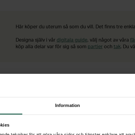
Här köper du uterum så som du vill. Det finns tre enkla
Designa själv i vår
digitala guide
, välj något av våra
fä
köp alla delar var för sig så som
partier
och
tak
. Du v
Information
DESIGNA
DITT EGET 
kies
nde tekniker för att göra våra sidor och tjänster enklare att anv