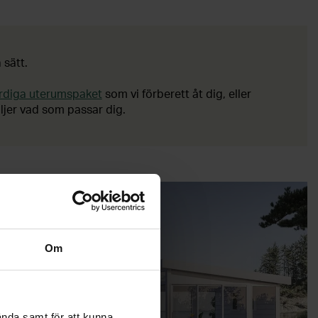
 sätt.
rdiga uterumspaket
som vi förberett åt dig, eller
äljer vad som passar dig.
Om
UTERUM
ända samt för att kunna