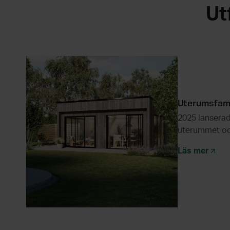
Ut
Uterumsfami
2025 lanserad
uterummet oc
kommer fler n
Läs mer