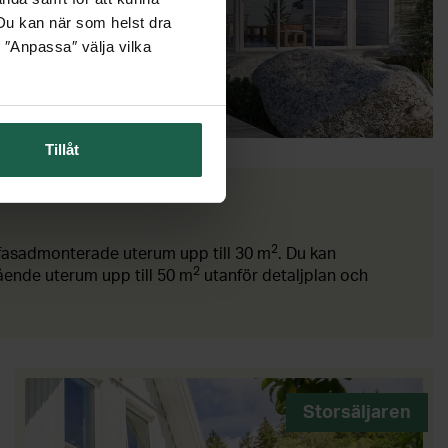
pa uterum. Designa själv i
. Du kan när som helst dra
.
 ″Anpassa″ välja vilka
M BÖRJAR HÄR
Tillåt
2
 fasadmonterade uterum upp till 30 m
. Du kan
2
ende uterum upp till 50 m
utanför detaljplan och
Storsäljaren