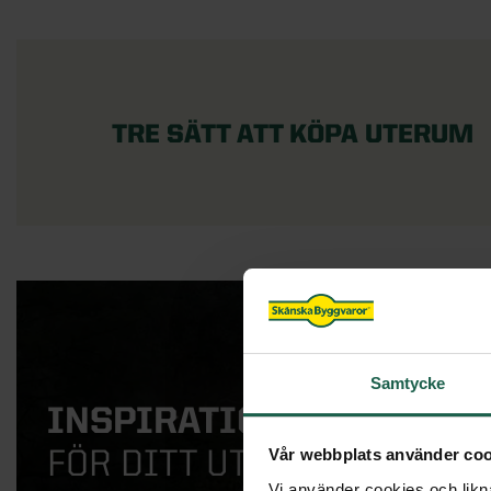
TRE SÄTT ATT KÖPA UTERUM
Samtycke
INSPIRATION
FÖR DITT UTERUM
Vår webbplats använder coo
Vi använder cookies och likna