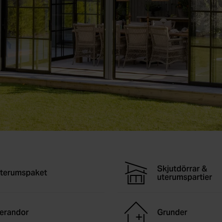
Skjutdörrar &
terumspaket
uterumspartier
erandor
Grunder