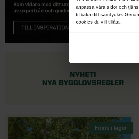
Kom vidare med ditt uterumsprojekt med hjälp
anpassa våra sidor och tjänst
av expertråd och guider.
tillbaka ditt samtycke. Genom
cookies du vill tillåta.
TILL INSPIRATION, TIPS OCH RÅD
NYHET!
NYA BYGGLOVSREGLER
Finns i lager