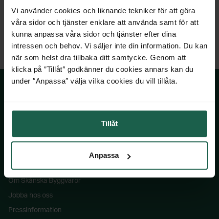
GARAGE
Vi använder cookies och liknande tekniker för att göra
våra sidor och tjänster enklare att använda samt för att
PRIS FRÅN
kunna anpassa våra sidor och tjänster efter dina
Till produkten
154 311 kr
intressen och behov. Vi säljer inte din information. Du kan
när som helst dra tillbaka ditt samtycke. Genom att
klicka på ″Tillåt″ godkänner du cookies annars kan du
under ″Anpassa″ välja vilka cookies du vill tillåta.
SKÅNSKA BYGGVAROR
Tillåt
Kontakta oss
Våra visningsbutiker
Anpassa
Köpvillkor
Om Skånska Byggvaror
Jobba hos oss
Pressinformation