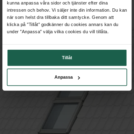
kunna anpassa våra sidor och tjänster efter dina
PRIS FRÅN
intressen och behov. Vi säljer inte din information. Du kan
Till produkten
29 495 kr
när som helst dra tillbaka ditt samtycke. Genom att
klicka på ″Tillåt″ godkänner du cookies annars kan du
under ″Anpassa″ välja vilka cookies du vill tillåta.
Tillåt
Anpassa