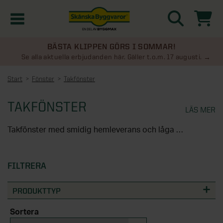
BÄSTA KLIPPEN GÖRS I SOMMAR!
Kampanjer
Se alla aktuella erbjudanden här. Gäller t.o.m. 17 augusti.
Start
Fönster
Takfönster
Nyheter
TAKFÖNSTER
LÄS MER
Kontakta oss
Takfönster med smidig hemleverans och låga priser – dessutom med vår
Uterum
KATEGORIER
TAKFÖNSTER SOM SLÄPPER IN
LJUSET OCH FRISK LUFT
FILTRERA
Översikt - Kontakta oss
Växthus
KATEGORIER
I samarbete med Velux presenterar vi takfönster
Vanliga frågor & svar
PRODUKTTYP
som ger ett fantastiskt ljusinsläpp och en
Översikt - Uterum
Attefallshus
KATEGORIER
trivsam innemiljö. Velux är marknadsledande i
Sortera
SE ÄVEN
Uterumspaket