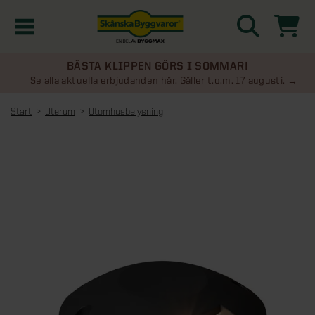
BÄSTA KLIPPEN GÖRS I SOMMAR!
Kampanjer
Se alla aktuella erbjudanden här. Gäller t.o.m. 17 augusti.
Start
Uterum
Utomhusbelysning
Nyheter
Kontakta oss
Uterum
KATEGORIER
Översikt - Kontakta oss
Växthus
KATEGORIER
Vanliga frågor & svar
Översikt - Uterum
Attefallshus
KATEGORIER
SE ÄVEN
Uterumspaket