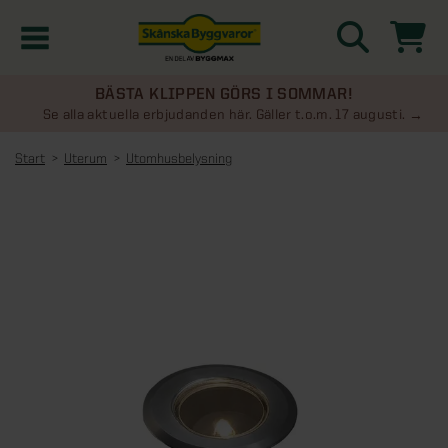
BÄSTA KLIPPEN GÖRS I SOMMAR!
Kampanjer
Se alla aktuella erbjudanden här. Gäller t.o.m. 17 augusti.
Start
Uterum
Utomhusbelysning
Nyheter
Kontakta oss
Uterum
KATEGORIER
Översikt - Kontakta oss
Växthus
KATEGORIER
Vanliga frågor & svar
Översikt - Uterum
Attefallshus
KATEGORIER
SE ÄVEN
Uterumspaket