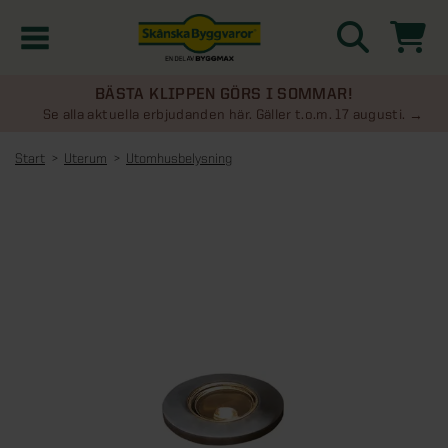
BÄSTA KLIPPEN GÖRS I SOMMAR!
Kampanjer
Se alla aktuella erbjudanden här. Gäller t.o.m. 17 augusti.
Start
Uterum
Utomhusbelysning
Nyheter
Kontakta oss
Uterum
KATEGORIER
Översikt - Kontakta oss
Växthus
KATEGORIER
Vanliga frågor & svar
Översikt - Uterum
Attefallshus
KATEGORIER
SE ÄVEN
Uterumspaket