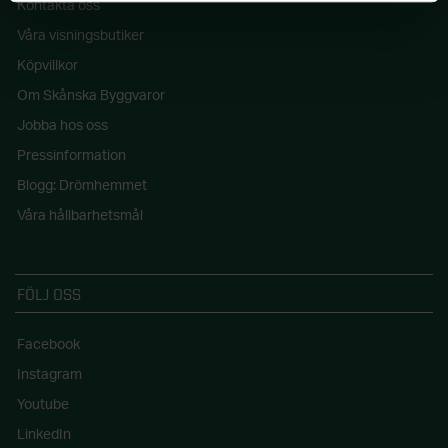
Kontakta oss
Våra visningsbutiker
Köpvillkor
Om Skånska Byggvaror
Jobba hos oss
Pressinformation
Blogg: Drömhemmet
Våra hållbarhetsmål
FÖLJ OSS
Facebook
Instagram
Youtube
LinkedIn