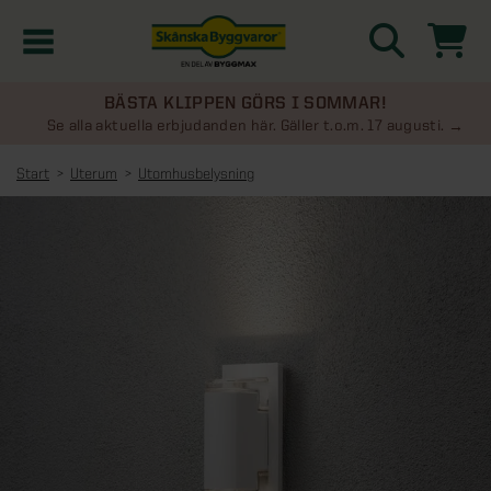
BÄSTA KLIPPEN GÖRS I SOMMAR!
Kampanjer
Se alla aktuella erbjudanden här. Gäller t.o.m. 17 augusti.
Start
Uterum
Utomhusbelysning
Nyheter
Kontakta oss
Uterum
KATEGORIER
Översikt - Kontakta oss
Växthus
KATEGORIER
Vanliga frågor & svar
Översikt - Uterum
Attefallshus
KATEGORIER
SE ÄVEN
Uterumspaket