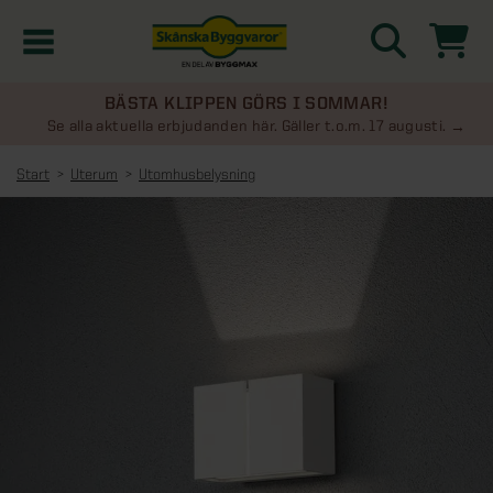
BÄSTA KLIPPEN GÖRS I SOMMAR!
Kampanjer
Se alla aktuella erbjudanden här. Gäller t.o.m. 17 augusti.
Start
Uterum
Utomhusbelysning
Nyheter
Kontakta oss
Uterum
KATEGORIER
Översikt - Kontakta oss
Växthus
KATEGORIER
Vanliga frågor & svar
Översikt - Uterum
Attefallshus
KATEGORIER
SE ÄVEN
Uterumspaket