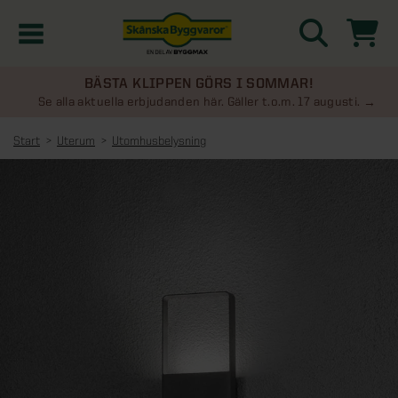
BÄSTA KLIPPEN GÖRS I SOMMAR!
Kampanjer
Se alla aktuella erbjudanden här. Gäller t.o.m. 17 augusti.
Start
Uterum
Utomhusbelysning
Nyheter
Kontakta oss
Uterum
KATEGORIER
Översikt - Kontakta oss
Växthus
KATEGORIER
Vanliga frågor & svar
Översikt - Uterum
Attefallshus
KATEGORIER
SE ÄVEN
Uterumspaket