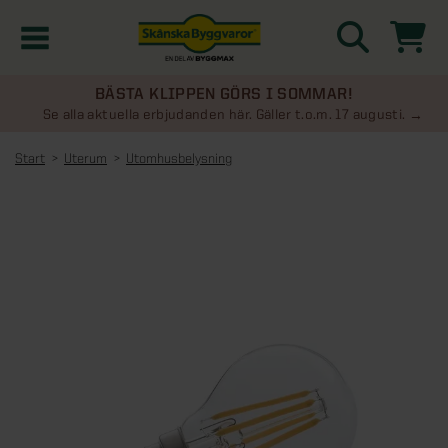
BÄSTA KLIPPEN GÖRS I SOMMAR!
Kampanjer
Se alla aktuella erbjudanden här. Gäller t.o.m. 17 augusti.
Start
Uterum
Utomhusbelysning
Nyheter
Kontakta oss
Uterum
KATEGORIER
Översikt - Kontakta oss
Växthus
KATEGORIER
Vanliga frågor & svar
Översikt - Uterum
Attefallshus
KATEGORIER
SE ÄVEN
Uterumspaket