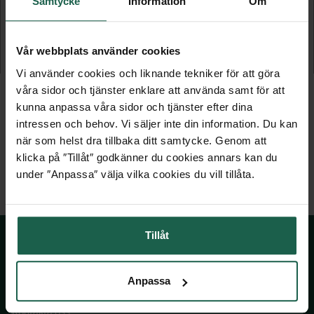
Samtycke
Information
Om
ANTARES VÄGGLYKTA 2XGU10
ANTARES VÄGGLYKTA 2XGU10
Vår webbplats använder cookies
1 549 kr
1 029 kr
Vi använder cookies och liknande tekniker för att göra
våra sidor och tjänster enklare att använda samt för att
kunna anpassa våra sidor och tjänster efter dina
intressen och behov. Vi säljer inte din information. Du kan
när som helst dra tillbaka ditt samtycke. Genom att
klicka på ″Tillåt″ godkänner du cookies annars kan du
under ″Anpassa″ välja vilka cookies du vill tillåta.
Tillåt
SKÅNSKA BYGGVAROR
Anpassa
Kontakta oss