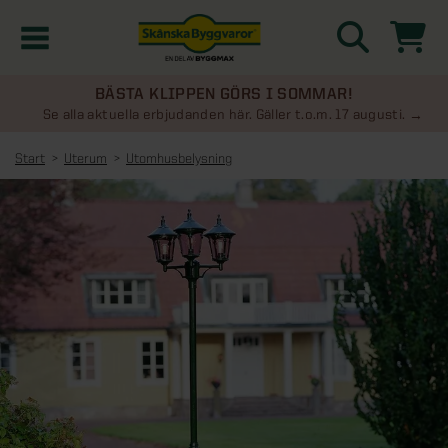
BÄSTA KLIPPEN GÖRS I SOMMAR!
Kampanjer
Se alla aktuella erbjudanden här. Gäller t.o.m. 17 augusti.
Start
Uterum
Utomhusbelysning
Nyheter
Kontakta oss
Uterum
KATEGORIER
Översikt - Kontakta oss
Växthus
KATEGORIER
Vanliga frågor & svar
Översikt - Uterum
Attefallshus
KATEGORIER
SE ÄVEN
Uterumspaket