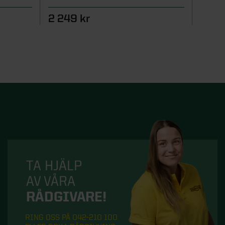
2 249 kr
1 779
TA HJÄLP
AV VÅRA
RÅDGIVARE!
RING OSS PÅ 042-210 100