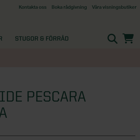
Våra visningsbutiker
Kontakta oss
Boka rådgivning
Alla butiker
Interaktiv visningsbutik
Göteborg
R
STUGOR & FÖRRÅD
Helsingborg
Stockholm, Tullinge
Örebro
IDE PESCARA
A