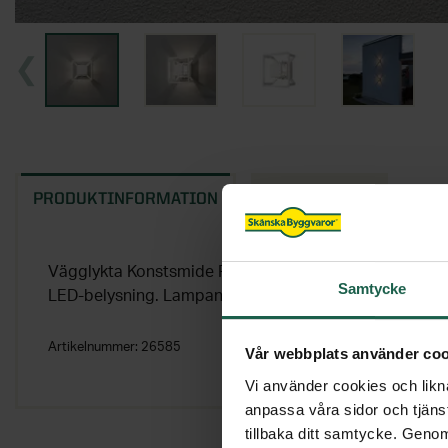
PRODUKTINFORMATION
EGENSKAPER
Vägglykta Konstsmide Pescara Ram LED 3W är en stil
Samtycke
LED-belysning. Lampans eleganta skärm skapar ett va
Artikelnummer:
26585
Vår webbplats använder coo
Vi använder cookies och likna
anpassa våra sidor och tjänst
tillbaka ditt samtycke. Genom