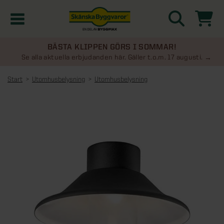
BÄSTA KLIPPEN GÖRS I SOMMAR!
Kampanjer
Se alla aktuella erbjudanden här. Gäller t.o.m. 17 augusti.
Start
Utomhusbelysning
Utomhusbelysning
Nyheter
Kontakta oss
Uterum
KATEGORIER
Översikt - Kontakta oss
Växthus
KATEGORIER
Vanliga frågor & svar
Översikt - Uterum
Attefallshus
KATEGORIER
SE ÄVEN
Uterumspaket