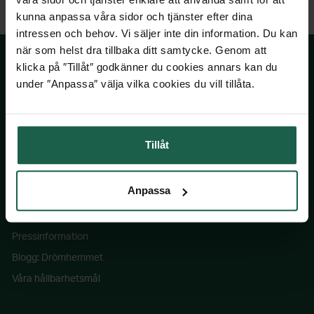
kunna anpassa våra sidor och tjänster efter dina
intressen och behov. Vi säljer inte din information. Du kan
när som helst dra tillbaka ditt samtycke. Genom att
klicka på ″Tillåt″ godkänner du cookies annars kan du
under ″Anpassa″ välja vilka cookies du vill tillåta.
SKÅNSKA BYGGVAROR
Kontakta oss
Tillåt
Våra visningsbutiker
Köpvillkor
Anpassa
Om Skånska Byggvaror
Jobba hos oss
Pressinformation
Blogg: Drömhemmet
Våra hållbarhetsmål