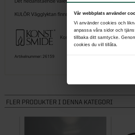
Det nedanstående valet gör du själv i dropdown menyn.
Vår webbplats använder coo
KULÖR Vägglyktan finns i två olika kulörer.
Vi använder cookies och likna
anpassa våra sidor och tjänst
Konstsmide
tillbaka ditt samtycke. Genom
cookies du vill tillåta.
Artikelnummer:
26159
FLER PRODUKTER I DENNA KATEGORI