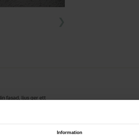
n fasad, ljus ger ett
an om vart man ska gå in.
åtriktad ljusspridning från
Information