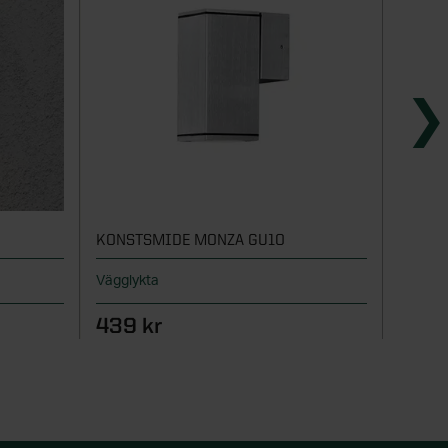
KONSTSMIDE MONZA GU10
KONST
Vägglykta
Väggly
439 kr
439 