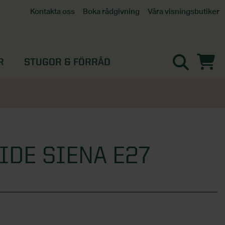
Våra visningsbutiker
Kontakta oss
Boka rådgivning
Alla butiker
Interaktiv visningsbutik
Göteborg
R
STUGOR & FÖRRÅD
Helsingborg
Stockholm, Tullinge
Örebro
DE SIENA E27