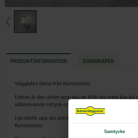
PRODUKTINFORMATION
EGENSKAPER
Vägglykta Siena från Konstsmide.
Entrén är den delen som ska ge ifrån sig mest ljus på di
välkomnande intryck och det ska inte vara någon tvek
Lys därför upp din entré med denna vägglykta med upp
Konstsmide.
Samtycke