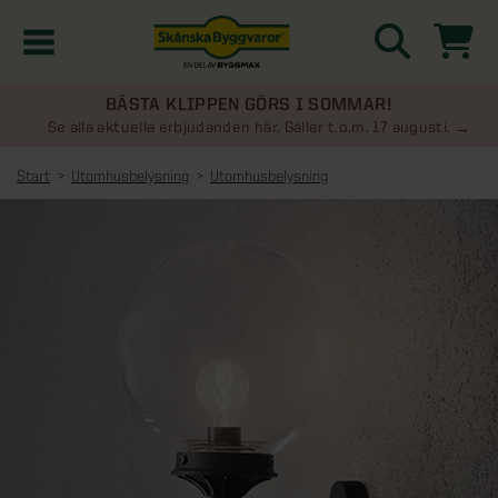
BÄSTA KLIPPEN GÖRS I SOMMAR!
Kampanjer
Se alla aktuella erbjudanden här. Gäller t.o.m. 17 augusti.
Start
Utomhusbelysning
Utomhusbelysning
Nyheter
Kontakta oss
Uterum
KATEGORIER
Översikt - Kontakta oss
Växthus
KATEGORIER
Vanliga frågor & svar
Översikt - Uterum
Attefallshus
KATEGORIER
SE ÄVEN
Uterumspaket