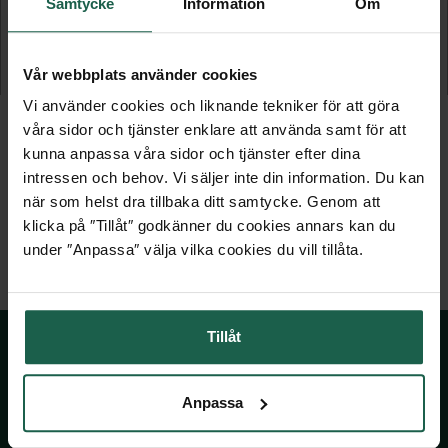
Samtycke
Information
Om
Vägglykta
Vägglykta
Vår webbplats använder cookies
1 429 kr
2 379 kr
Vi använder cookies och liknande tekniker för att göra
våra sidor och tjänster enklare att använda samt för att
kunna anpassa våra sidor och tjänster efter dina
intressen och behov. Vi säljer inte din information. Du kan
när som helst dra tillbaka ditt samtycke. Genom att
klicka på ″Tillåt″ godkänner du cookies annars kan du
under ″Anpassa″ välja vilka cookies du vill tillåta.
Tillåt
SKÅNSKA BYGGVAROR
Anpassa