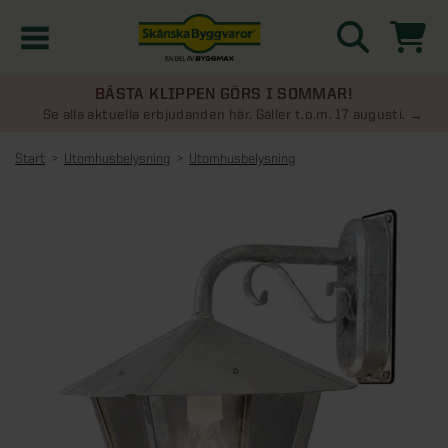
BÄSTA KLIPPEN GÖRS I SOMMAR!
Kampanjer
Se alla aktuella erbjudanden här. Gäller t.o.m. 17 augusti.
Start
Utomhusbelysning
Utomhusbelysning
Nyheter
Kontakta oss
Uterum
KATEGORIER
Översikt - Kontakta oss
Växthus
KATEGORIER
Vanliga frågor & svar
Översikt - Uterum
Attefallshus
KATEGORIER
SE ÄVEN
Uterumspaket