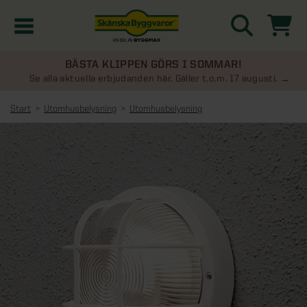
BÄSTA KLIPPEN GÖRS I SOMMAR!
Kampanjer
Se alla aktuella erbjudanden här. Gäller t.o.m. 17 augusti.
Start
Utomhusbelysning
Utomhusbelysning
Nyheter
Kontakta oss
Uterum
KATEGORIER
Översikt - Kontakta oss
Växthus
KATEGORIER
Vanliga frågor & svar
Översikt - Uterum
Attefallshus
KATEGORIER
SE ÄVEN
Uterumspaket