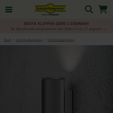
BÄSTA KLIPPEN GÖRS I SOMMAR!
Kampanjer
Se alla aktuella erbjudanden här. Gäller t.o.m. 17 augusti.
Start
Utomhusbelysning
Utomhusbelysning
Nyheter
Kontakta oss
Uterum
KATEGORIER
Översikt - Kontakta oss
Växthus
KATEGORIER
Vanliga frågor & svar
Översikt - Uterum
Attefallshus
KATEGORIER
SE ÄVEN
Uterumspaket