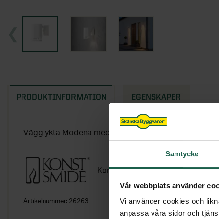
PRODUKTINFORMATION
EGENSKAPER
Vägglykta Modena med transparent glas från Konstsm
Samtycke
Konstsmide
Vår webbplats använder coo
Vi använder cookies och likna
Artikelnummer:
26263
anpassa våra sidor och tjänst