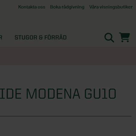
Våra visningsbutiker
Kontakta oss
Boka rådgivning
Alla butiker
Interaktiv visningsbutik
Göteborg
R
STUGOR & FÖRRÅD
Helsingborg
Stockholm, Tullinge
Örebro
IDE MODENA GU10