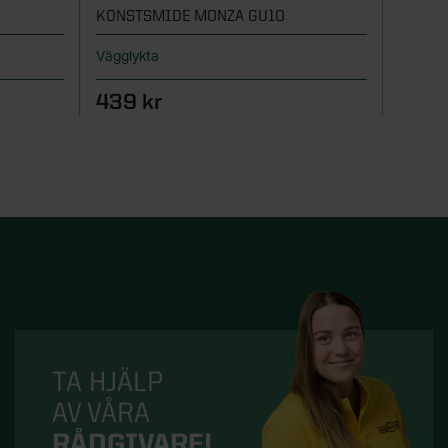
KONSTSMIDE MONZA GU10
KONST
Vägglykta
Väggly
439 kr
439 
TA HJÄLP
AV VÅRA
RÅDGIVARE!