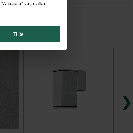
 ″Anpassa″ välja vilka
Tillåt