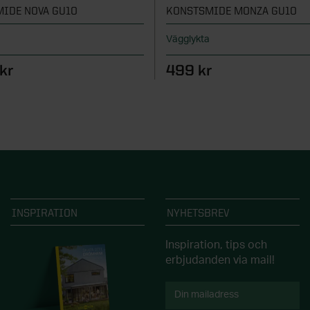
IDE NOVA GU10
KONSTSMIDE MONZA GU10
a
Vägglykta
kr
499 kr
INSPIRATION
NYHETSBREV
Inspiration, tips och
erbjudanden via mail!