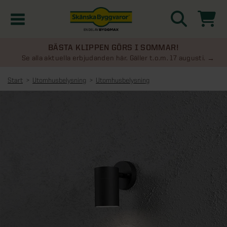
BÄSTA KLIPPEN GÖRS I SOMMAR!
Kampanjer
Se alla aktuella erbjudanden här. Gäller t.o.m. 17 augusti.
Start
Utomhusbelysning
Utomhusbelysning
Nyheter
Kontakta oss
Uterum
KATEGORIER
Översikt - Kontakta oss
Växthus
KATEGORIER
Vanliga frågor & svar
Översikt - Uterum
Attefallshus
KATEGORIER
SE ÄVEN
Uterumspaket