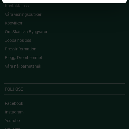
Kontakta oss
Våra visningsbutiker
Köpvillkor
Om Skånska Byggvaror
Jobba hos oss
Pressinformation
Blogg: Drömhemmet
Våra hållbarhetsmål
FÖLJ OSS
Facebook
Instagram
Youtube