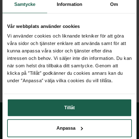
Samtycke
Information
Om
VÄXTHUSTILLBEHÖR - PAKET
SKRUVAR OCH MUTTRAR
Till Bruka, Qube, Juliana & Icon
15-pack
Vår webbplats använder cookies
1 629 kr
119 kr
Vi använder cookies och liknande tekniker för att göra
våra sidor och tjänster enklare att använda samt för att
kunna anpassa våra sidor och tjänster efter dina
intressen och behov. Vi säljer inte din information. Du kan
när som helst dra tillbaka ditt samtycke. Genom att
klicka på ″Tillåt″ godkänner du cookies annars kan du
under ″Anpassa″ välja vilka cookies du vill tillåta.
Tillåt
Anpassa
SKÅNSKA BYGGVAROR