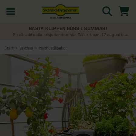
BÄSTA KLIPPEN GÖRS I SOMMAR!
Kampanjer
Se alla aktuella erbjudanden här. Gäller t.o.m. 17 augusti.
Start
Växthus
Växthustillbehör
Nyheter
Kontakta oss
Uterum
KATEGORIER
Översikt - Kontakta oss
Växthus
KATEGORIER
Vanliga frågor & svar
Översikt - Uterum
Attefallshus
KATEGORIER
SE ÄVEN
Uterumspaket