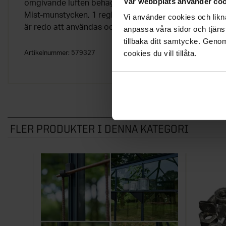
Vår webbplats använder coo
omgivande luften behagligt sval. Satsen som består a
Mist-munstycken, 1 reglerventil, 13 fästklämmor och
Vi använder cookies och likna
är redo att användas och kan förlängas med ytterligar
anpassa våra sidor och tjänst
tillbaka ditt samtycke. Genom
cookies du vill tillåta.
Artikelnummer:
579327
FLER PRODUKTER I DENNA KATEGORI