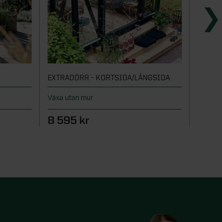
EXTRADÖRR - KORTSIDA/LÅNGSIDA
LINNE
Växa utan mur
Dörr til
8 595 kr
6 39