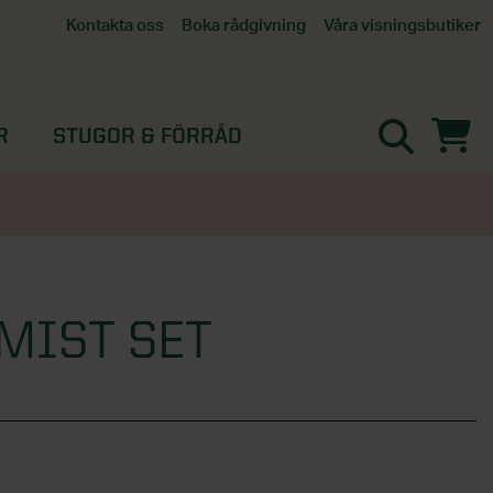
Våra visningsbutiker
Kontakta oss
Boka rådgivning
Alla butiker
Interaktiv visningsbutik
Göteborg
R
STUGOR & FÖRRÅD
Helsingborg
Stockholm, Tullinge
Örebro
MIST SET