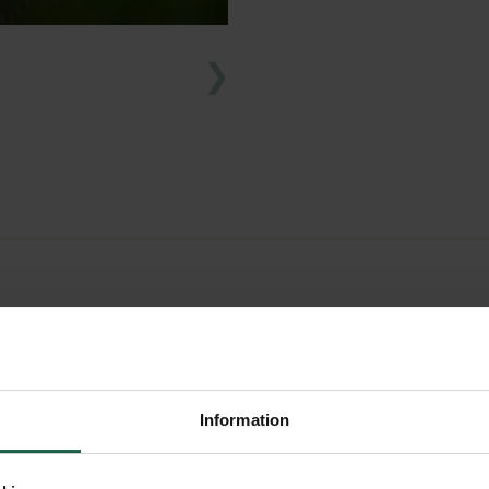
CRO MIST-
FRISKNING
ig sval ute på varma dagar.
Information
tt parasoll, markis eller
en fin dimma som gör den