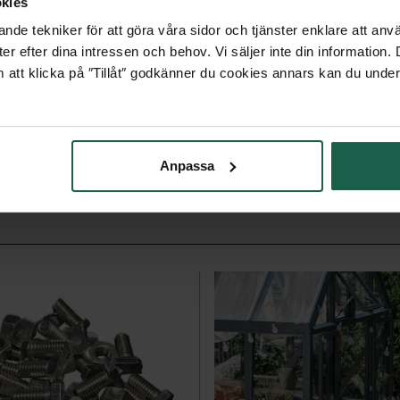
kies
v en 10 m slang, 7 Mikro
 en OGS-slanganslutning som
nde tekniker för att göra våra sidor och tjänster enklare att anv
e uppsättningar.
er efter dina intressen och behov. Vi säljer inte din information
 att klicka på ″Tillåt″ godkänner du cookies annars kan du under
Anpassa