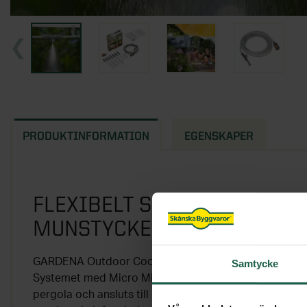
PRODUKTINFORMATION
EGENSKAPER
FLEXIBELT SYSTEM MED MI
MUNSTYCKEN FÖR SVAL FÖR
GARDENA Outdoor Cooling Mist Set hjälper dig hålla d
Samtycke
Systemet med Micro Mist-munstycken fästs enkelt vid e
pergola och ansluts till kranen. Munstyckena skapar 