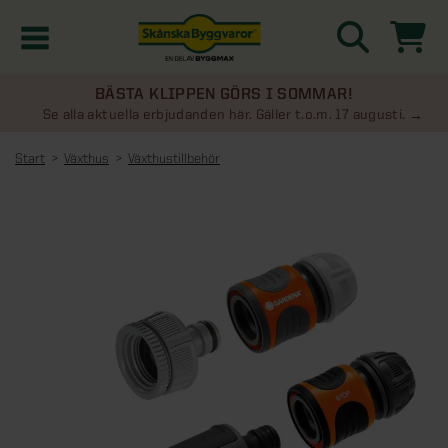
BÄSTA KLIPPEN GÖRS I SOMMAR!
Kampanjer
Se alla aktuella erbjudanden här. Gäller t.o.m. 17 augusti.
Start
Växthus
Växthustillbehör
Nyheter
Kontakta oss
Uterum
KATEGORIER
Översikt - Kontakta oss
Växthus
KATEGORIER
Vanliga frågor & svar
Översikt - Uterum
Attefallshus
KATEGORIER
SE ÄVEN
Uterumspaket