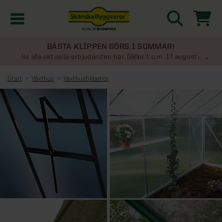
BÄSTA KLIPPEN GÖRS I SOMMAR!
Kampanjer
Se alla aktuella erbjudanden här. Gäller t.o.m. 17 augusti.
Start
Växthus
Växthustillbehör
Nyheter
Kontakta oss
Uterum
KATEGORIER
Översikt - Kontakta oss
Växthus
KATEGORIER
Vanliga frågor & svar
Översikt - Uterum
Attefallshus
KATEGORIER
SE ÄVEN
Uterumspaket