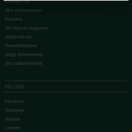
Kontakta oss
Våra visningsbutiker
Köpvillkor
Om Skånska Byggvaror
Jobba hos oss
Pressinformation
Blogg: Drömhemmet
Våra hållbarhetsmål
FÖLJ OSS
Facebook
Instagram
Youtube
LinkedIn