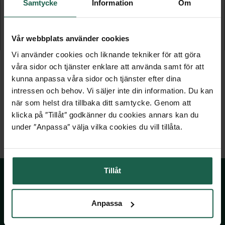
VÄXTHUSTILLBEHÖR - PAKET
SKRUVAR OCH MUTTRAR
Samtycke
Information
Om
Till Bruka, Qube, Juliana & Icon
15-pack
Vår webbplats använder cookies
1 629 kr
119 kr
Vi använder cookies och liknande tekniker för att göra
våra sidor och tjänster enklare att använda samt för att
kunna anpassa våra sidor och tjänster efter dina
intressen och behov. Vi säljer inte din information. Du kan
när som helst dra tillbaka ditt samtycke. Genom att
klicka på ″Tillåt″ godkänner du cookies annars kan du
under ″Anpassa″ välja vilka cookies du vill tillåta.
Tillåt
SKÅNSKA BYGGVAROR
Anpassa