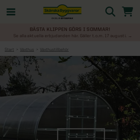
BÄSTA KLIPPEN GÖRS I SOMMAR!
Kampanjer
Se alla aktuella erbjudanden här. Gäller t.o.m. 17 augusti.
Start
Växthus
Växthustillbehör
Nyheter
Kontakta oss
Uterum
KATEGORIER
Översikt - Kontakta oss
Växthus
KATEGORIER
Vanliga frågor & svar
Översikt - Uterum
Attefallshus
KATEGORIER
SE ÄVEN
Uterumspaket