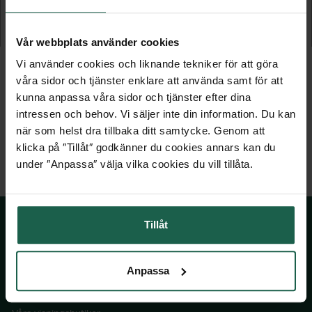
Till Bruka, Qube, Juliana & Icon
15-pack
1 629 kr
119 kr
Vår webbplats använder cookies
Vi använder cookies och liknande tekniker för att göra
våra sidor och tjänster enklare att använda samt för att
kunna anpassa våra sidor och tjänster efter dina
intressen och behov. Vi säljer inte din information. Du kan
när som helst dra tillbaka ditt samtycke. Genom att
klicka på ″Tillåt″ godkänner du cookies annars kan du
under ″Anpassa″ välja vilka cookies du vill tillåta.
Tillåt
SKÅNSKA BYGGVAROR
Anpassa
Kontakta oss