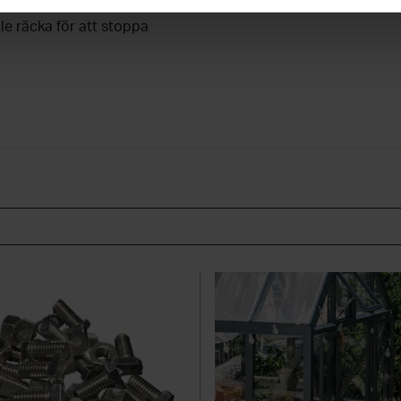
att starten av nästa
le räcka för att stoppa