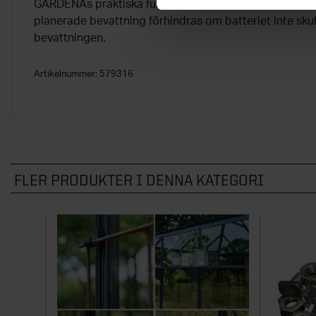
GARDENAs praktiska funktion för säkert stopp ser till 
planerade bevattning förhindras om batteriet inte skul
bevattningen.
Artikelnummer:
579316
FLER PRODUKTER I DENNA KATEGORI