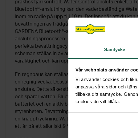
praktisk fjärrkontroll. Water Control ansluts enkelt til
Bluetooth®-anslutning kan den väderbeständiga Water
inom en radie på upp till 10 m. Det innebär att du kan 
bevattningen av trädgården från solstolen. Ladda bar
GARDENA Bluetooth®-appen som vägleder dig steg f
anslutningsprocessen. Appens schemaläggningsassist
perfekta bevattningscyklerna för dina växter. Alternativ
Samtycke
scheman ställas in av användaren. Varje schema består
varaktighet och kan upprepas på olika veckodagar.
Vår webbplats använder coo
En regnpaus kan ställas in manuellt, så att trädgården
Vi använder cookies och likna
en regnig vecka. Dessutom kan GARDENAs separat till
anpassa våra sidor och tjänst
anslutas. Detta säkerställer automatiskt att trädgård
tillbaka ditt samtycke. Genom
och sparar vatten. Bluetooth®-anslutningen, laddningsn
cookies du vill tillåta.
batteriet och en aktiv bevattningsprocess indikeras av
styrenheten. Bevattningsprocessen kan också starta
en knapptryckning. Water Control med Bluetooth® är u
ett år på ett alkaliskt 9 V-batteri.