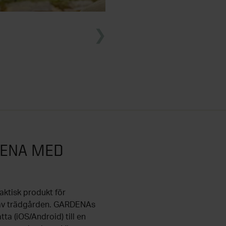
DENA MED
ktisk produkt för
g av trädgården. GARDENAs
ta (iOS/Android) till en