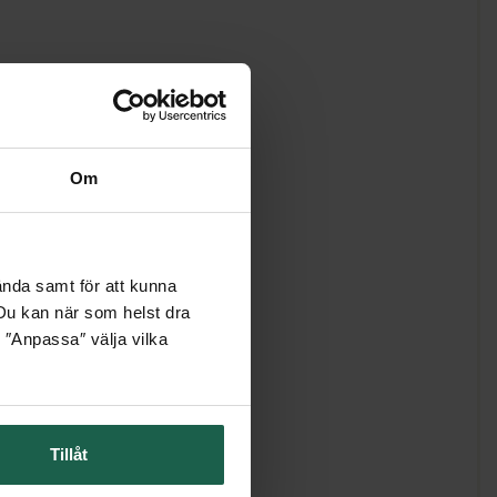
Om
ända samt för att kunna
. Du kan när som helst dra
 ″Anpassa″ välja vilka
Tillåt