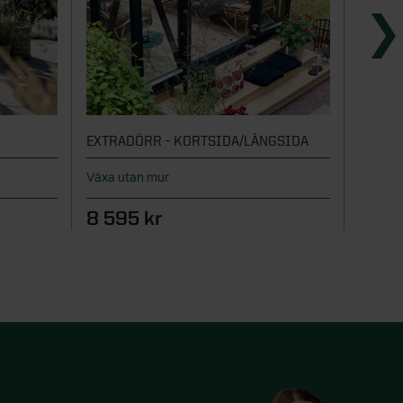
EXTRADÖRR - KORTSIDA/LÅNGSIDA
LINNE
Växa utan mur
Dörr til
8 595 kr
6 39