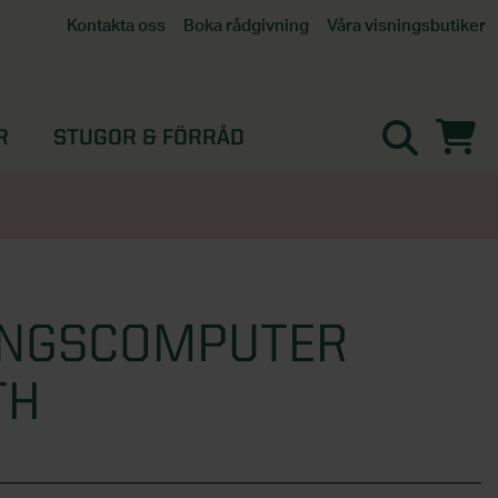
Våra visningsbutiker
Kontakta oss
Boka rådgivning
Alla butiker
Interaktiv visningsbutik
Göteborg
R
STUGOR & FÖRRÅD
Helsingborg
Stockholm, Tullinge
Örebro
INGSCOMPUTER
TH