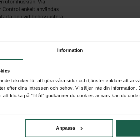
l en utomhuskran. Via
 Control enkelt användas
starta och vid behov justera
a ner den kostnadsfria
ör steg genom
ent kan sedan föreslå de
t kan tre individuella
Information
 av en vald starttid och
kies
 inte vattnas i onödan under
nde tekniker för att göra våra sidor och tjänster enklare att anv
gängliga fuktighetssensor
er efter dina intressen och behov. Vi säljer inte din information
en bevattnas enligt behov
 att klicka på ″Tillåt″ godkänner du cookies annars kan du under
ivån för det alkaliska 9 V-
 tre statuslysdioder på
s och stoppas manuellt med
tformad för att användas i
Anpassa