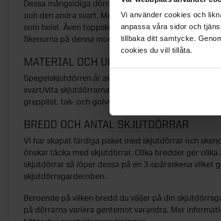
Dessa mångsidiga dörrar är designade för att vara vän
Vi använder cookies och likna
och den andra svart. Med enkelhet kan du ändra utse
anpassa våra sidor och tjänst
som helst. Även toppskivan är vändbar för ökad flexibil
tillbaka ditt samtycke. Genom
Skenorna på denna modell är svarta.
cookies du vill tillåta.
MATERIAL OCH UPPBYGGNAD
Spegelskjutdörren är av 4 mm spegelglas med en säke
svart/vita skjutdörrarna är tillverkade av 10 mm mel
grepplist, tak- och golvskena i aluminium.
BREDD OCH ANTAL SKJUTDÖRRAR
Vi har skapat färdiga paket med skjutdörrar och skenor
önskar täcka med skjutdörrar. Olika bredder ger olika a
skjutdörrar så löper dessa på en 3-spårsskena vilket 
skjutdörrsgarderoben.
Beroende på vilken bredd du väljer på din skjutdörrs
på dörrarna variera gentemot varandra. Mer informat