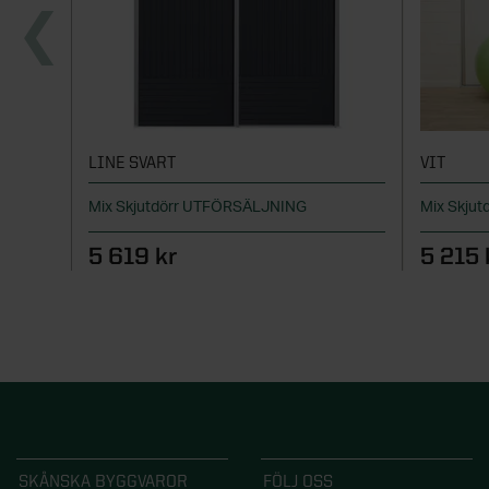
LINE SVART
VIT
Mix Skjutdörr UTFÖRSÄLJNING
Mix Skjut
5 619 kr
5 215 
SKÅNSKA BYGGVAROR
FÖLJ OSS