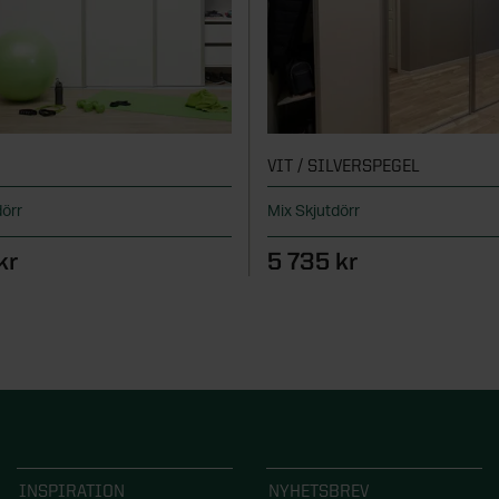
VIT / SILVERSPEGEL
dörr
Mix Skjutdörr
kr
5 735 kr
INSPIRATION
NYHETSBREV