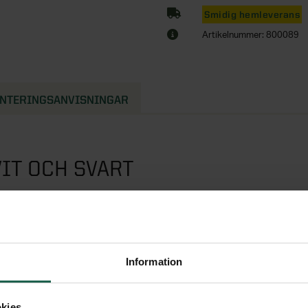
Smidig hemleverans
Artikelnummer: 800089
NTERINGSANVISNINGAR
IT OCH SVART
e för pengarna. Du får helt
 är det även spegeldörrar
Information
kies