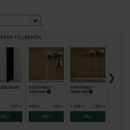
ESSA TILLBEHÖR
SIDA SVART
STARTPAKET -
STARTPAKET -
STARTPAK
1220 MM
1840 MM
2480 M
746 kr
1 046 kr
1 346 kr
895 kr
995 kr
1 395 kr
VÄLJ
VÄLJ
VÄLJ
VÄ