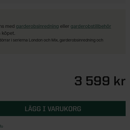
ans med
garderobsinredning
eller
garderobstillbehör
a köpet.
dörrar i serierna London och Mix, garderobsinredning och
3 599 kr
LÄGG I VARUKORG
fo