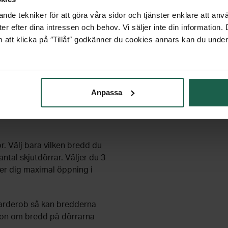
dbara och ena sidan är vit
nde tekniker för att göra våra sidor och tjänster enklare att anv
ende på din garderob när
er efter dina intressen och behov. Vi säljer inte din information
itet och fler valmöjligheter.
 att klicka på ″Tillåt″ godkänner du cookies annars kan du under
rhetsfilm på baksidan. De
Anpassa
aminbelagd MDF och de har
. Välj bara vilken bredd du
ntal skjutdörrar. Väljer du 3
ger dig maximal öppning i
garderob så kan bredderna
ion om bredd på dörrarna