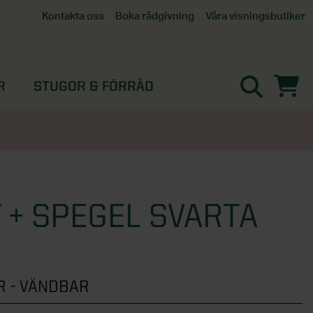
Våra visningsbutiker
Kontakta oss
Boka rådgivning
Alla butiker
Interaktiv visningsbutik
Göteborg
R
STUGOR & FÖRRÅD
Helsingborg
Stockholm, Tullinge
Örebro
 + SPEGEL SVARTA
 - VÄNDBAR