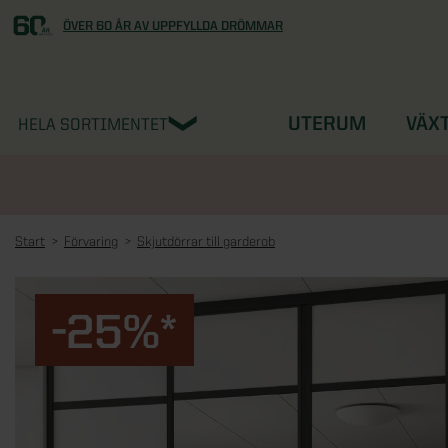
ÖVER 60 ÅR AV UPPFYLLDA DRÖMMAR
UTERUM
VÄX
HELA SORTIMENTET
Start
Förvaring
Skjutdörrar till garderob
-25%*