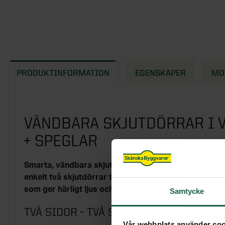
PRODUKTINFORMATION
EGENSKAPER
MO
VÄNDBARA SKJUTDÖRRAR I V
+ SPEGLAR
Smarta, vändbara skjutdörrar som ger maximalt värd
enkelt två skjutdörrar till priset av en! I detta paket
som ger härligt ljus och rymd till ditt hem.
Samtycke
TVÅ SIDOR - TVÅ STILAR
Vår webbplats använder coo