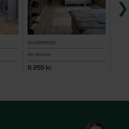
SILVERSPEGEL
STIL A
Mix Skjutdörr
Svenskt
6 255 kr
14 2