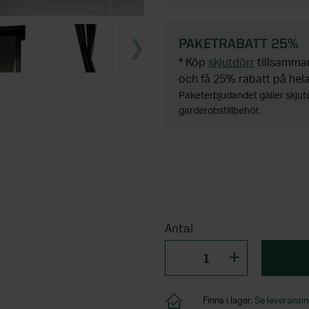
PAKETRABATT 25%
* Köp
skjutdörr
tillsamm
och få 25% rabatt på hel
Paketerbjudandet gäller skjut
garderobstillbehör.
Antal
Finns i lager.
Se leveransin