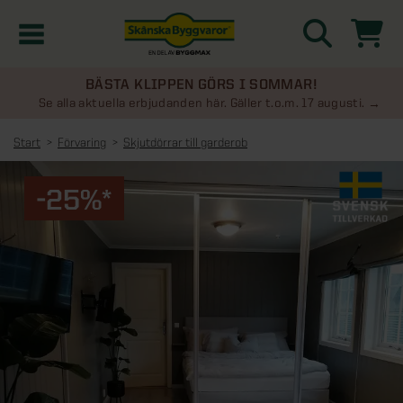
BÄSTA KLIPPEN GÖRS I SOMMAR!
Kampanjer
Se alla aktuella erbjudanden här. Gäller t.o.m. 17 augusti.
Start
Förvaring
Skjutdörrar till garderob
Nyheter
-25%*
Kontakta oss
Uterum
KATEGORIER
Översikt - Kontakta oss
Växthus
KATEGORIER
Vanliga frågor & svar
Översikt - Uterum
Attefallshus
KATEGORIER
SE ÄVEN
Uterumspaket