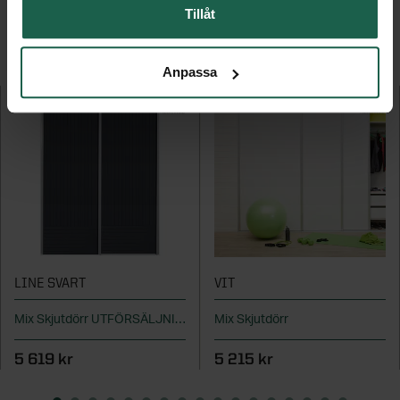
Tillåt
FLER PRODUKTER I DENNA KATEGORI
Anpassa
LINE SVART
VIT
Mix Skjutdörr UTFÖRSÄLJNING
Mix Skjutdörr
5 619 kr
5 215 kr