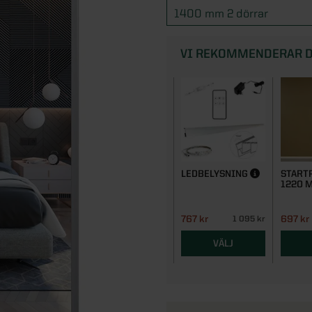
1400 mm 2 dörrar
VI REKOMMENDERAR D
LEDBELYSNING
STARTP
1220 
767 kr
697 kr
1 095 kr
VÄLJ