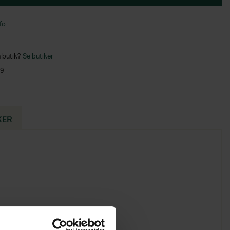
fo
n butik?
Se butiker
49
KER