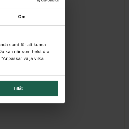
Om
ända samt för att kunna
. Du kan när som helst dra
 ″Anpassa″ välja vilka
Tillåt