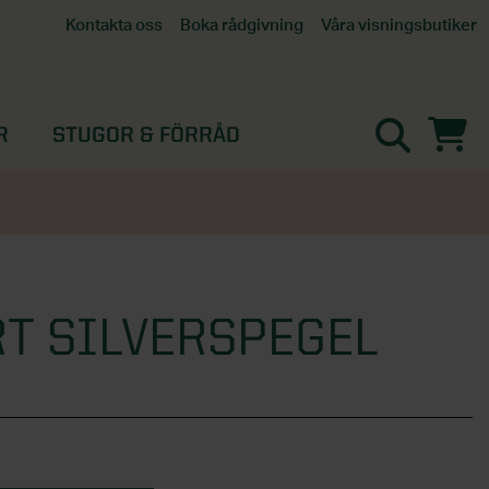
Våra visningsbutiker
Kontakta oss
Boka rådgivning
Alla butiker
Interaktiv visningsbutik
Göteborg
R
STUGOR & FÖRRÅD
Helsingborg
Stockholm, Tullinge
Örebro
RT SILVERSPEGEL