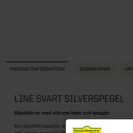
PRODUKTINFORMATION
EGENSKAPER
MO
LINE SVART SILVERSPEGEL
Skjutdörrar med stilrena linjer och speglar.
Mix skjutdörrspartier är justerbart mellan 2365 mm til