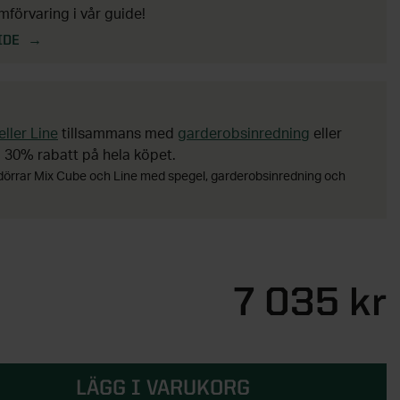
förvaring i vår guide!
IDE
ller Line
tillsammans med
garderobsinredning
eller
å 30% rabatt på hela köpet.
tdörrar Mix Cube och Line med spegel, garderobsinredning och
7 035 kr
LÄGG I VARUKORG