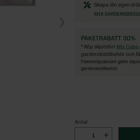
Skapa din egen dröm
MIX GARDEROBSGU
PAKETRABATT 30%
* Köp skjutdörr
Mix Cube e
garderobstillbehör och f
Paketerbjudandet gäller skju
garderobstillbehör.
Antal