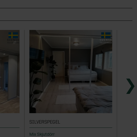
SILVERSPEGEL
STIL A
Mix Skjutdörr
Svenskt