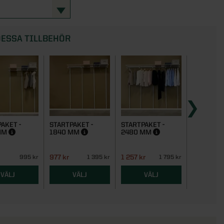
ESSA TILLBEHÖR
AKET -
STARTPAKET -
STARTPAKET -
STARTPAK
MM
1840 MM
2480 MM
3100 M
977 kr
1 257 kr
1 467 kr
995 kr
1 395 kr
1 795 kr
VÄLJ
VÄLJ
VÄLJ
VÄ