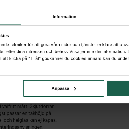
jd. Takskenorna går även att
Information
örrspartier ska vara enkla
e, som ingår i paketet, och
fjäderbelastade hjulen går
kies
ktigt raka. Supersmidigt!
nde tekniker för att göra våra sidor och tjänster enklare att anv
er efter dina intressen och behov. Vi säljer inte din information
ativt ljus mot dörrarna som
 att klicka på ″Tillåt″ godkänner du cookies annars kan du under
era och du styr belysningen
m spegelglas med en
Anpassa
na i aluminium.
 valfritt mått. Skjutdörrar
gst passar en takhöjd på
l och helglas kan ej kapas.
nteringsanvisningen.