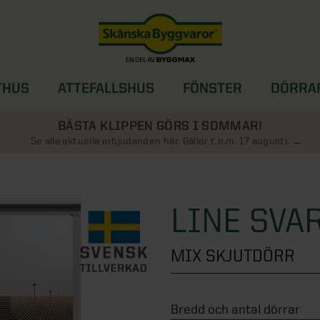
THUS
ATTEFALLSHUS
FÖNSTER
DÖRRA
SOLSKYDD
BÄSTA KLIPPEN GÖRS I SOMMAR!
Se alla aktuella erbjudanden här. Gäller t.o.m. 17 augusti.
LINE SVA
MIX SKJUTDÖRR
Bredd och antal dörrar