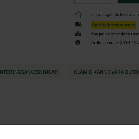
Finns i lager.
Se leveransin
Smidig hemleverans
Kan jag se produkten i mi
Artikelnummer: 3310-12
NTERINGSANVISNINGAR
KLÄM & KÄNN I VÅRA BUTI
l 2380 mm över färdigt golv