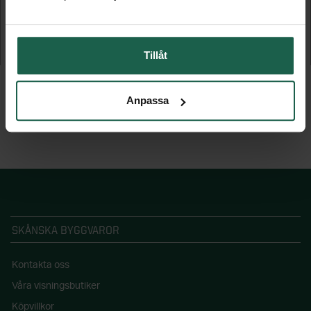
Mix Skjutdörr
Mix Skjutdörr
Tillåt
5 215 kr
5 735 kr
Anpassa
SKÅNSKA BYGGVAROR
Kontakta oss
Våra visningsbutiker
Köpvillkor