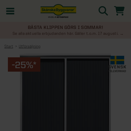
BÄSTA KLIPPEN GÖRS I SOMMAR!
Kampanjer
Se alla aktuella erbjudanden här. Gäller t.o.m. 17 augusti.
Start
Utförsäljning
Nyheter
-25%*
Kontakta oss
Uterum
KATEGORIER
Översikt - Kontakta oss
Växthus
KATEGORIER
Vanliga frågor & svar
Översikt - Uterum
Attefallshus
KATEGORIER
SE ÄVEN
Uterumspaket