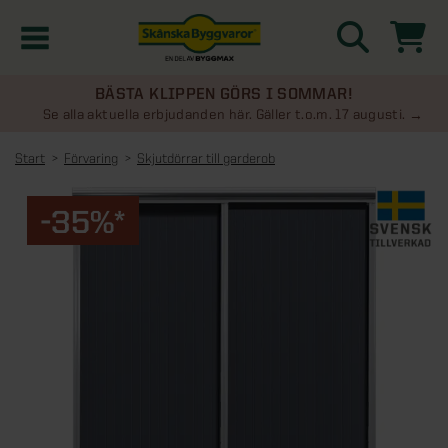
BÄSTA KLIPPEN GÖRS I SOMMAR!
Kampanjer
Se alla aktuella erbjudanden här. Gäller t.o.m. 17 augusti.
Start
Förvaring
Skjutdörrar till garderob
Nyheter
-35%*
Kontakta oss
Uterum
KATEGORIER
Översikt - Kontakta oss
Växthus
KATEGORIER
Vanliga frågor & svar
Översikt - Uterum
Attefallshus
KATEGORIER
SE ÄVEN
Uterumspaket