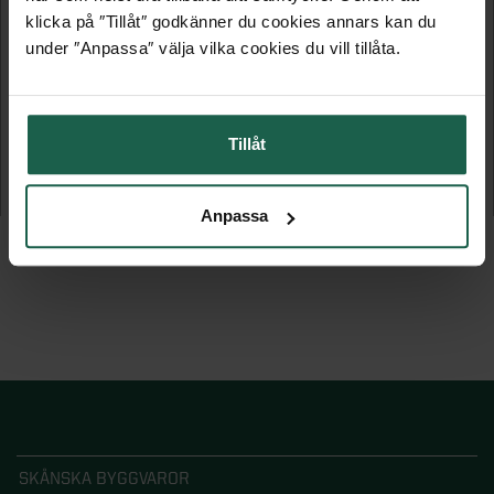
klicka på ″Tillåt″ godkänner du cookies annars kan du
under ″Anpassa″ välja vilka cookies du vill tillåta.
LINE SVART
VIT
Tillåt
Mix Skjutdörr UTFÖRSÄLJNING
Mix Skjutdörr
5 619 kr
5 215 kr
Anpassa
SKÅNSKA BYGGVAROR