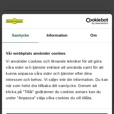
FLER PRODUKTER I DENNA KATEGORI
Samtycke
Information
Om
Vår webbplats använder cookies
Vi använder cookies och liknande tekniker för att göra
våra sidor och tjänster enklare att använda samt för att
kunna anpassa våra sidor och tjänster efter dina
intressen och behov. Vi säljer inte din information. Du kan
LINE SVART
VIT
när som helst dra tillbaka ditt samtycke. Genom att
klicka på ″Tillåt″ godkänner du cookies annars kan du
Mix Skjutdörr UTFÖRSÄLJNING
Mix Skjutdörr
under ″Anpassa″ välja vilka cookies du vill tillåta.
5 619 kr
5 215 kr