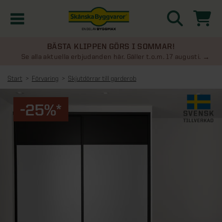
BÄSTA KLIPPEN GÖRS I SOMMAR!
Kampanjer
Se alla aktuella erbjudanden här. Gäller t.o.m. 17 augusti.
Start
Förvaring
Skjutdörrar till garderob
Nyheter
-25%*
Kontakta oss
Uterum
KATEGORIER
Översikt - Kontakta oss
Växthus
KATEGORIER
Vanliga frågor & svar
Översikt - Uterum
Attefallshus
KATEGORIER
SE ÄVEN
Uterumspaket