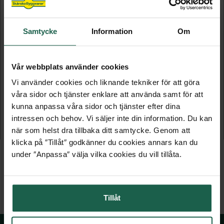
Samtycke
Information
Om
Vår webbplats använder cookies
Vi använder cookies och liknande tekniker för att göra
HÄNGSKENA
AVDELARE FÖR MESHKORG
våra sidor och tjänster enklare att använda samt för att
kunna anpassa våra sidor och tjänster efter dina
Pelly system
Pelly System
intressen och behov. Vi säljer inte din information. Du kan
när som helst dra tillbaka ditt samtycke. Genom att
289 kr
79 kr
klicka på ″Tillåt″ godkänner du cookies annars kan du
under ″Anpassa″ välja vilka cookies du vill tillåta.
Tillåt