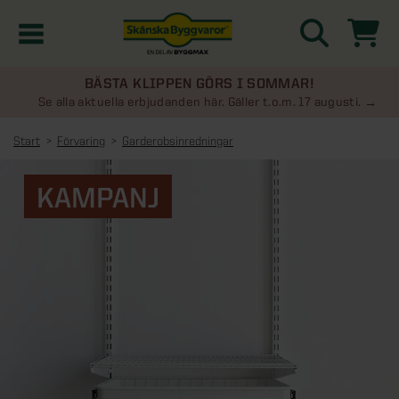
BÄSTA KLIPPEN GÖRS I SOMMAR!
Kampanjer
Se alla aktuella erbjudanden här. Gäller t.o.m. 17 augusti.
Start
Förvaring
Garderobsinredningar
Nyheter
KAMPANJ
Kontakta oss
Uterum
KATEGORIER
Översikt - Kontakta oss
Växthus
KATEGORIER
Vanliga frågor & svar
Översikt - Uterum
Attefallshus
KATEGORIER
SE ÄVEN
Uterumspaket