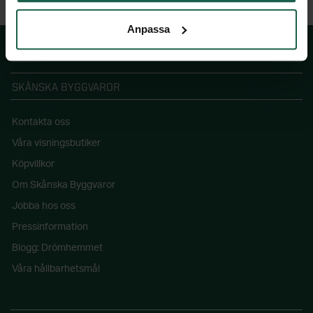
Anpassa
SKÅNSKA BYGGVAROR
Kontakta oss
Våra visningsbutiker
Köpvillkor
Om Skånska Byggvaror
Jobba hos oss
Pressinformation
Blogg: Drömhemmet
Våra hållbarhetsmål