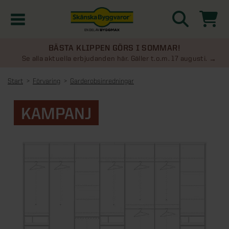
BÄSTA KLIPPEN GÖRS I SOMMAR!
Kampanjer
Se alla aktuella erbjudanden här. Gäller t.o.m. 17 augusti.
Start
Förvaring
Garderobsinredningar
Nyheter
KAMPANJ
Kontakta oss
Uterum
KATEGORIER
Översikt - Kontakta oss
Växthus
KATEGORIER
Vanliga frågor & svar
Översikt - Uterum
Attefallshus
KATEGORIER
SE ÄVEN
Uterumspaket