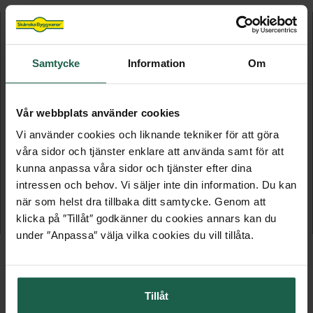
Samtycke
Information
Om
Vår webbplats använder cookies
Vi använder cookies och liknande tekniker för att göra
våra sidor och tjänster enklare att använda samt för att
HÄNGSKENA
AVDELARE FÖR MESHKORG
kunna anpassa våra sidor och tjänster efter dina
intressen och behov. Vi säljer inte din information. Du kan
Pelly system
Pelly System
när som helst dra tillbaka ditt samtycke. Genom att
klicka på ″Tillåt″ godkänner du cookies annars kan du
289 kr
79 kr
under ″Anpassa″ välja vilka cookies du vill tillåta.
Tillåt