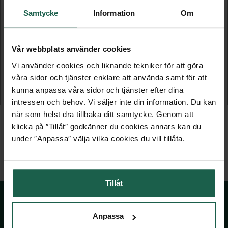
Samtycke
Information
Om
Vår webbplats använder cookies
HÄNGSKENA
AVDELARE FÖR MESHKORG
Vi använder cookies och liknande tekniker för att göra
Pelly system
Pelly System
våra sidor och tjänster enklare att använda samt för att
kunna anpassa våra sidor och tjänster efter dina
289 kr
79 kr
intressen och behov. Vi säljer inte din information. Du kan
när som helst dra tillbaka ditt samtycke. Genom att
klicka på ″Tillåt″ godkänner du cookies annars kan du
under ″Anpassa″ välja vilka cookies du vill tillåta.
Tillåt
Anpassa
SKÅNSKA BYGGVAROR