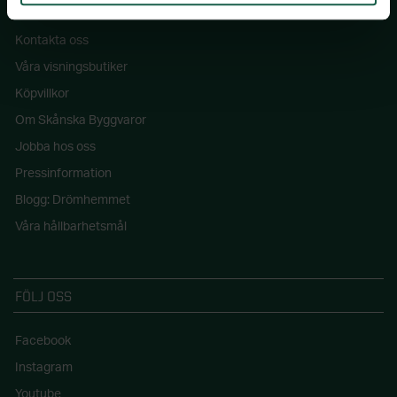
Kontakta oss
Våra visningsbutiker
Köpvillkor
Om Skånska Byggvaror
Jobba hos oss
Pressinformation
Blogg: Drömhemmet
Våra hållbarhetsmål
FÖLJ OSS
Facebook
Instagram
Youtube