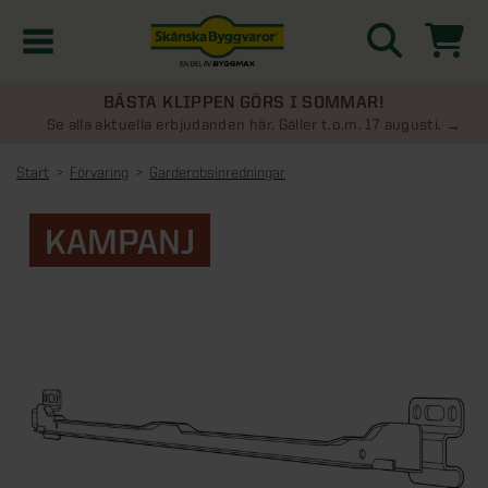
BÄSTA KLIPPEN GÖRS I SOMMAR!
Kampanjer
Se alla aktuella erbjudanden här. Gäller t.o.m. 17 augusti.
Start
Förvaring
Garderobsinredningar
Nyheter
KAMPANJ
Kontakta oss
Uterum
KATEGORIER
Översikt - Kontakta oss
Växthus
KATEGORIER
Vanliga frågor & svar
Översikt - Uterum
Attefallshus
KATEGORIER
SE ÄVEN
Uterumspaket