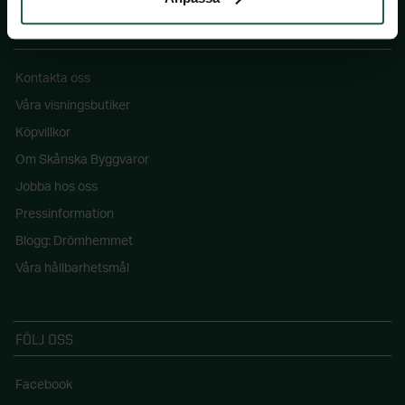
SKÅNSKA BYGGVAROR
Kontakta oss
Våra visningsbutiker
Köpvillkor
Om Skånska Byggvaror
Jobba hos oss
Pressinformation
Blogg: Drömhemmet
Våra hållbarhetsmål
FÖLJ OSS
Facebook