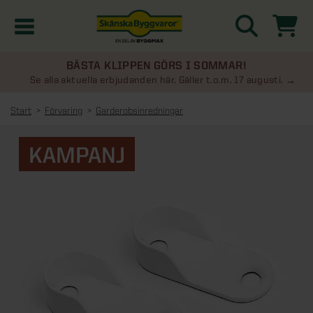
BÄSTA KLIPPEN GÖRS I SOMMAR!
Kampanjer
Se alla aktuella erbjudanden här. Gäller t.o.m. 17 augusti.
Start
Förvaring
Garderobsinredningar
Nyheter
KAMPANJ
Kontakta oss
Uterum
KATEGORIER
Översikt - Kontakta oss
Växthus
KATEGORIER
Vanliga frågor & svar
Översikt - Uterum
Attefallshus
KATEGORIER
SE ÄVEN
Uterumspaket