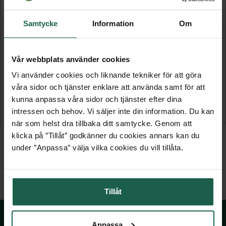
Samtycke
Information
Om
Vår webbplats använder cookies
Vi använder cookies och liknande tekniker för att göra
HÄNGSKENA
AVDELARE FÖR MESHKORG
våra sidor och tjänster enklare att använda samt för att
Pelly system
Pelly System
kunna anpassa våra sidor och tjänster efter dina
intressen och behov. Vi säljer inte din information. Du kan
289 kr
79 kr
när som helst dra tillbaka ditt samtycke. Genom att
klicka på ″Tillåt″ godkänner du cookies annars kan du
under ″Anpassa″ välja vilka cookies du vill tillåta.
Tillåt
Anpassa