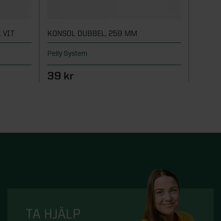
 VIT
KONSOL DUBBEL, 259 MM
KONSO
Pelly System
Pelly S
39 kr
79 k
TA HJÄLP