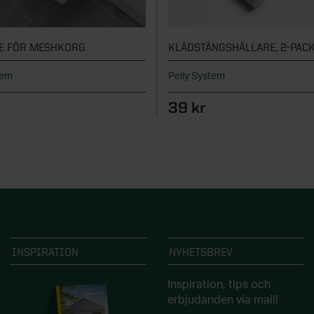
E FÖR MESHKORG
KLÄDSTÅNGSHÅLLARE, 2-PACK
tem
Pelly System
39 kr
INSPIRATION
NYHETSBREV
Inspiration, tips och
erbjudanden via mail!