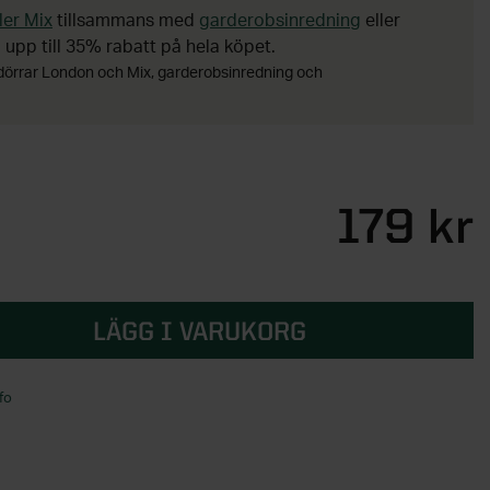
ler Mix
tillsammans med
garderobsinredning
eller
 upp till 35% rabatt på hela köpet.
tdörrar London och Mix, garderobsinredning och
179 kr
LÄGG I VARUKORG
fo