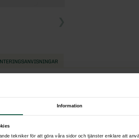
NTERINGSANVISNINGAR
, oavsett om det är kläder
Information
lan med konsoler för
kies
aring med Pelly system
nde tekniker för att göra våra sidor och tjänster enklare att anv