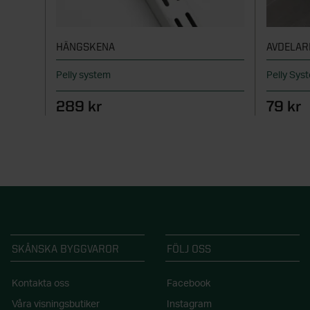
HÄNGSKENA
AVDELAR
Pelly system
Pelly Sys
289 kr
79 kr
SKÅNSKA BYGGVAROR
FÖLJ OSS
Kontakta oss
Facebook
Våra visningsbutiker
Instagram