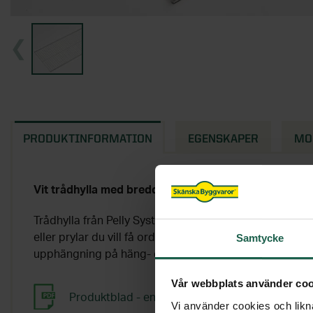
PRODUKTINFORMATION
EGENSKAPER
MO
Vit trådhylla med bredden 815 mm.
Trådhylla från Pelly System som ger praktisk förvaring
Samtycke
eller prylar du vill få ordning på. Komplettera trådhyl
upphängning på häng- eller väggskena (ingår ej!).
Vår webbplats använder coo
Produktblad - enkelt att skapa vägghängd förv
Vi använder cookies och likna