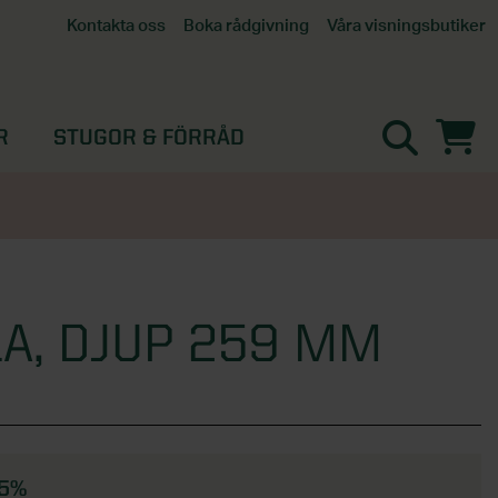
Våra visningsbutiker
Kontakta oss
Boka rådgivning
Alla butiker
Interaktiv visningsbutik
Göteborg
R
STUGOR & FÖRRÅD
Helsingborg
Stockholm, Tullinge
Örebro
A, DJUP 259 MM
35%