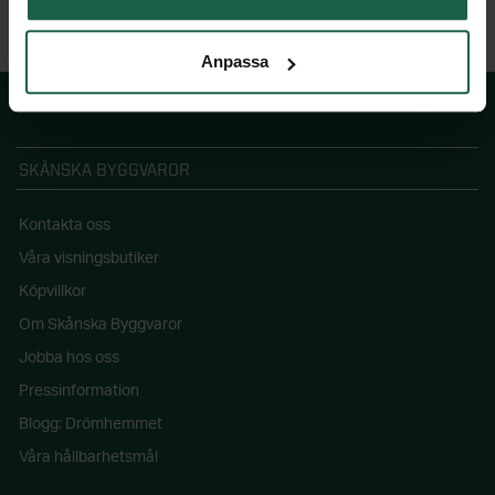
Anpassa
SKÅNSKA BYGGVAROR
Kontakta oss
Våra visningsbutiker
Köpvillkor
Om Skånska Byggvaror
Jobba hos oss
Pressinformation
Blogg: Drömhemmet
Våra hållbarhetsmål