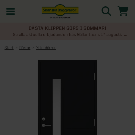
BÄSTA KLIPPEN GÖRS I SOMMAR!
Kampanjer
Se alla aktuella erbjudanden här. Gäller t.o.m. 17 augusti.
Start
Dörrar
Ytterdörrar
Nyheter
Kontakta oss
Uterum
KATEGORIER
Översikt - Kontakta oss
Växthus
KATEGORIER
Vanliga frågor & svar
Översikt - Uterum
Attefallshus
KATEGORIER
SE ÄVEN
Uterumspaket