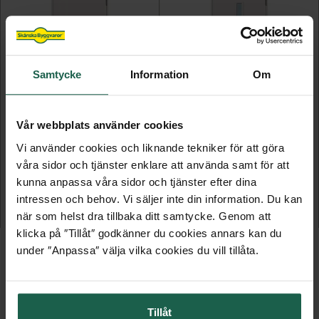
Samtycke
Information
Om
Vår webbplats använder cookies
PERSHULT
KILLHULT
Vi använder cookies och liknande tekniker för att göra
våra sidor och tjänster enklare att använda samt för att
Ytterdörr Basic
Ytterdörr Basic
kunna anpassa våra sidor och tjänster efter dina
4 490 kr
4 990 kr
5 490 kr
6 290 kr
intressen och behov. Vi säljer inte din information. Du kan
när som helst dra tillbaka ditt samtycke. Genom att
KAMPANJPRIS
ORDINARIE PRIS
KAMPANJPRIS
ORDINARIE PRIS
klicka på ″Tillåt″ godkänner du cookies annars kan du
under ″Anpassa″ välja vilka cookies du vill tillåta.
Tillåt