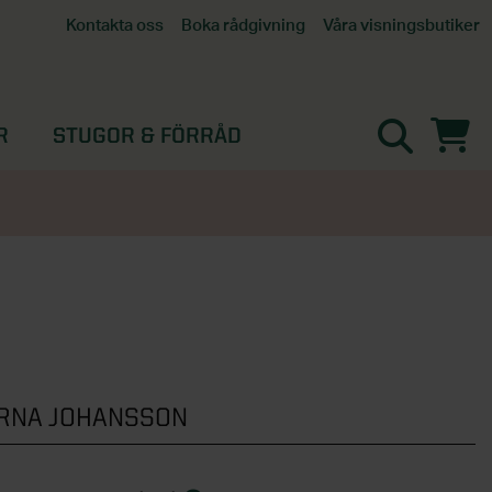
Våra visningsbutiker
Kontakta oss
Boka rådgivning
Alla butiker
Interaktiv visningsbutik
Göteborg
R
STUGOR & FÖRRÅD
Helsingborg
Stockholm, Tullinge
Örebro
RNA JOHANSSON