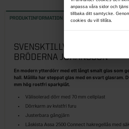
anpassa våra sidor och tjänst
tillbaka ditt samtycke. Genom
PRODUKTINFORMATION
EGENSKAPER
MO
cookies du vill tillåta.
SVENSKTILLVERKAD YTTERD
BRÖDERNA JOHANSSON
En modern ytterdörr med ett långt smalt glas som ger e
hall. Målilla har steppat glas med en svart glasram.
mm hög rostfri sparkplåt.
Välisolerad dörr med 70 mm cellplast
Dörrkarm av kvistfri furu
Justerbara gångjärn
Låskista Assa 2500 Connect hakregellås med säk