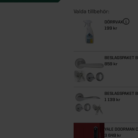
DÖRRVAX
199 kr
BESLAGSPAKET 
859 kr
BESLAGSPAKET 
1 139 kr
YALE DOORMAN C
3 649 kr