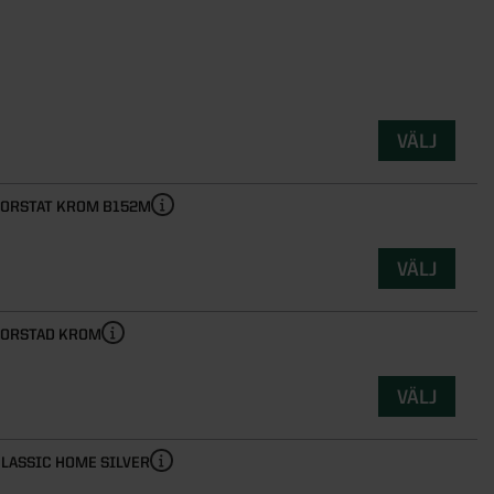
VÄLJ
BORSTAT KROM B152M
VÄLJ
BORSTAD KROM
VÄLJ
LASSIC HOME SILVER