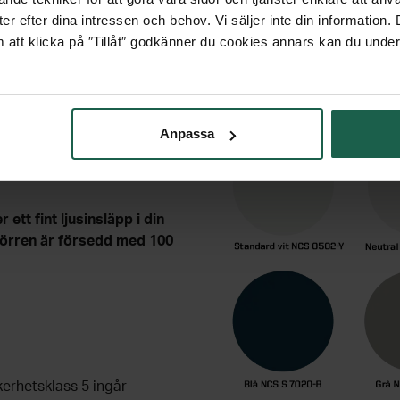
er efter dina intressen och behov. Vi säljer inte din information
 att klicka på ″Tillåt″ godkänner du cookies annars kan du under
NTERINGSANVISNINGAR
Anpassa
ÖRR FRÅN
tt fint ljusinsläpp i din
 Dörren är försedd med 100
erhetsklass 5 ingår