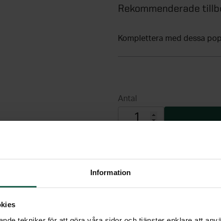
Rekommenderade tillb
Komplettera med dessa popu
Information
kies
nde tekniker för att göra våra sidor och tjänster enklare att anv