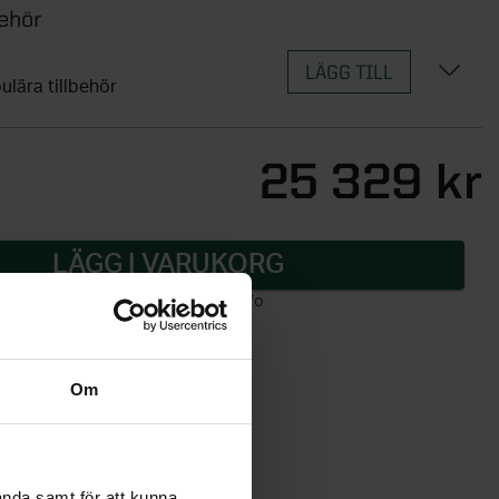
ehör
lära tillbehör
Om
ända samt för att kunna