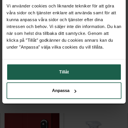
Vi använder cookies och liknande tekniker för att göra
våra sidor och tjänster enklare att använda samt för att
kunna anpassa våra sidor och tjänster efter dina
EGENSKAPER
intressen och behov. Vi säljer inte din information. Du kan
när som helst dra tillbaka ditt samtycke. Genom att
klicka på ″Tillåt″ godkänner du cookies annars kan du
MONTERINGSANVISNINGAR
under ″Anpassa″ välja vilka cookies du vill tillåta.
KLÄM & KÄNN I VÅRA BUTIKER
Tillåt
Anpassa
KANSKE ÄR DU OCKSÅ INTRESSERAD AV