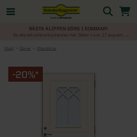
BÄSTA KLIPPEN GÖRS I SOMMAR!
Kampanjer
Se alla aktuella erbjudanden här. Gäller t.o.m. 17 augusti.
Start
Dörrar
Ytterdörrar
Nyheter
Kontakta oss
-20%*
Uterum
KATEGORIER
Översikt - Kontakta oss
Växthus
KATEGORIER
Vanliga frågor & svar
Översikt - Uterum
Attefallshus
KATEGORIER
SE ÄVEN
Uterumspaket