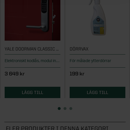
YALE DOORMAN CLASSIC HOME SILVER
DÖRRVAX
Elektroniskt kodlås, modul ingår
För målade ytterdörrar
3 649 kr
199 kr
LÄGG TILL
LÄGG TILL
FLER PRODUKTER I DENNA KATEGORI