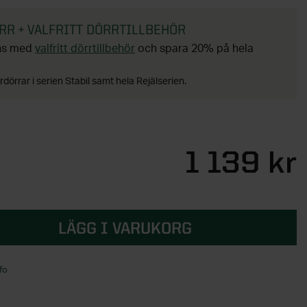
R + VALFRITT DÖRRTILLBEHÖR
ans med
valfritt dörrtillbehör
och spara 20% på hela
rdörrar i serien Stabil samt hela Rejälserien.
1 139 kr
LÄGG I VARUKORG
fo