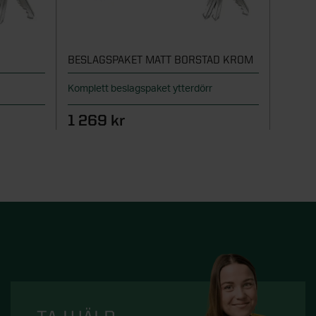
BESLAGSPAKET MATT BORSTAD KROM
BESLA
Komplett beslagspaket ytterdörr
Komplet
1 269 kr
1 13