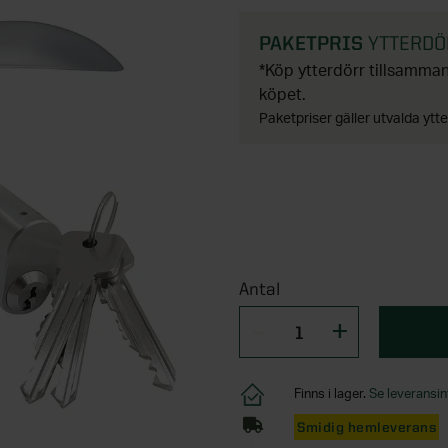
PAKETPRIS
YTTERDÖR
*Köp ytterdörr tillsamm
köpet.
Paketpriser gäller utvalda ytte
Antal
Finns i lager.
Se leveransin
Smidig hemleverans