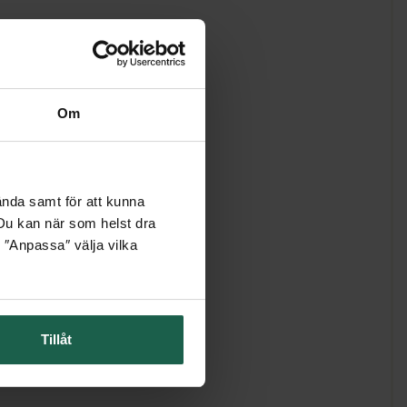
Om
ända samt för att kunna
. Du kan när som helst dra
 ″Anpassa″ välja vilka
Tillåt