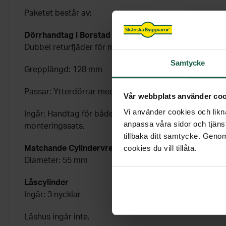
Paketet består av:
Dörrhandtag i Borstad Krom
Dubbel returfjäder för mjuk och säker funktion
Samtycke
Grepplängd: 128 mm
Passar: Ytterdörrar med en tjocklek på 40-80 mm
Vår webbplats använder coo
Vi använder cookies och likna
Ingår: Handtag för både insidan och utsidan av dörre
anpassa våra sidor och tjänst
monteringssats.
tillbaka ditt samtycke. Genom
cookies du vill tillåta.
Matchande Cylindervred och Universalring
Diameter: 55 mm
Låscylinder
Ingår: 3 nycklar
Låshus ingår inte.