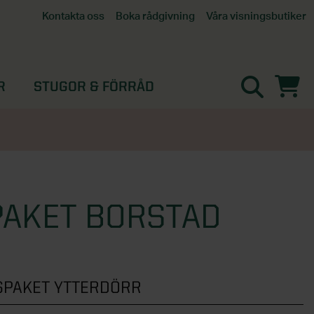
Våra visningsbutiker
Kontakta oss
Boka rådgivning
Alla butiker
Interaktiv visningsbutik
Göteborg
R
STUGOR & FÖRRÅD
Helsingborg
Stockholm, Tullinge
Örebro
PAKET BORSTAD
SPAKET YTTERDÖRR