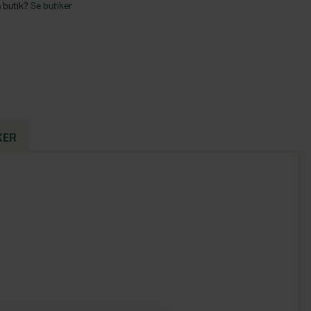
n butik?
Se butiker
KER