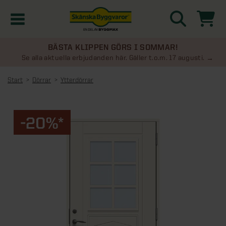
BÄSTA KLIPPEN GÖRS I SOMMAR!
Kampanjer
Se alla aktuella erbjudanden här. Gäller t.o.m. 17 augusti.
Start
Dörrar
Ytterdörrar
Nyheter
Kontakta oss
-20%*
Uterum
KATEGORIER
Översikt - Kontakta oss
Växthus
KATEGORIER
Vanliga frågor & svar
Översikt - Uterum
Attefallshus
KATEGORIER
SE ÄVEN
Uterumspaket