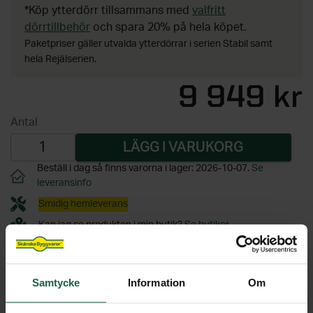
*Köp ytterdörr tillsammans med
valfritt
dörrtillbehör
och spara 20% på hela köpet.
Paketpriser gäller utvalda ytterdörrar i serien Stabil samt
hela Rejälserien.
Samtycke
Information
Om