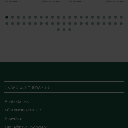
KAMPANJPRIS
ORDINARIE PRIS
KAMPANJPRIS
ORDINARIE PRIS
SKÅNSKA BYGGVAROR
Kontakta oss
Våra visningsbutiker
Köpvillkor
Om Skånska Byggvaror