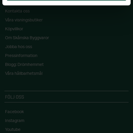
Kontakta oss
Våra visningsbutiker
Köpvillkor
Om Skånska Byggvaror
Jobba hos oss
Pressinformation
Blogg: Drömhemmet
Våra hållbarhetsmål
FÖLJ OSS
Facebook
Instagram
Youtube