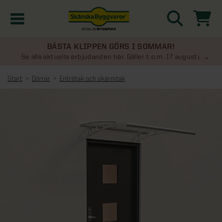
BÄSTA KLIPPEN GÖRS I SOMMAR!
Kampanjer
Se alla aktuella erbjudanden här. Gäller t.o.m. 17 augusti.
Start
Dörrar
Entrétak och skärmtak
Nyheter
Kontakta oss
Uterum
KATEGORIER
Översikt - Kontakta oss
Växthus
KATEGORIER
Vanliga frågor & svar
Översikt - Uterum
Attefallshus
KATEGORIER
SE ÄVEN
Uterumspaket