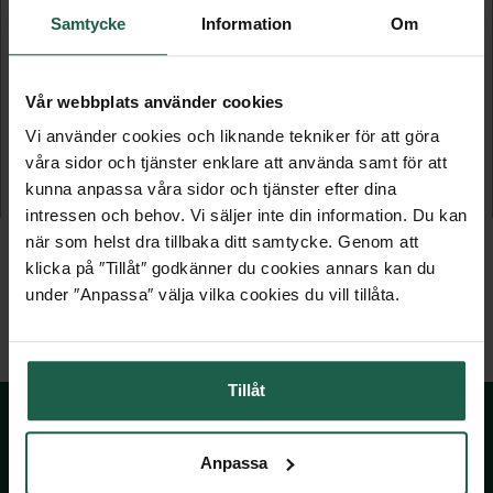
Samtycke
Information
Om
Vår webbplats använder cookies
ENTRÉTAK SMALL
ENTRÉTAK MEDIUM
Vi använder cookies och liknande tekniker för att göra
Djup 950 mm
Djup 1050 mm
våra sidor och tjänster enklare att använda samt för att
kunna anpassa våra sidor och tjänster efter dina
7 999 kr
8 499 kr
intressen och behov. Vi säljer inte din information. Du kan
när som helst dra tillbaka ditt samtycke. Genom att
klicka på ″Tillåt″ godkänner du cookies annars kan du
under ″Anpassa″ välja vilka cookies du vill tillåta.
Tillåt
Anpassa
SKÅNSKA BYGGVAROR